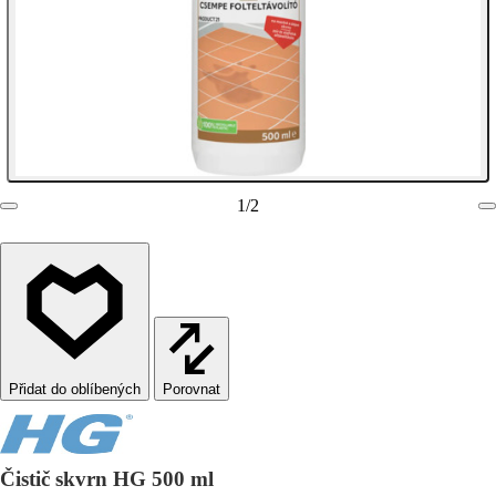
1
/
2
Porovnat
Čistič skvrn HG 500 ml