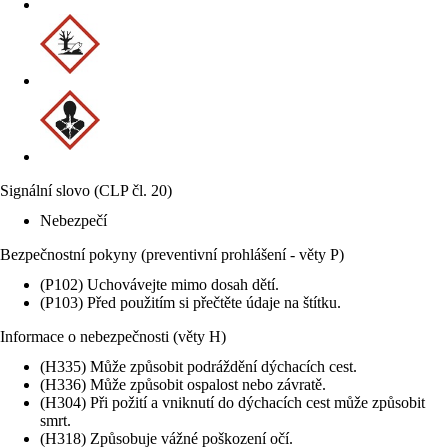
Signální slovo (CLP čl. 20)
Nebezpečí
Bezpečnostní pokyny (preventivní prohlášení - věty P)
(P102) Uchovávejte mimo dosah dětí.
(P103) Před použitím si přečtěte údaje na štítku.
Informace o nebezpečnosti (věty H)
(H335) Může způsobit podráždění dýchacích cest.
(H336) Může způsobit ospalost nebo závratě.
(H304) Při požití a vniknutí do dýchacích cest může způsobit
smrt.
(H318) Způsobuje vážné poškození očí.