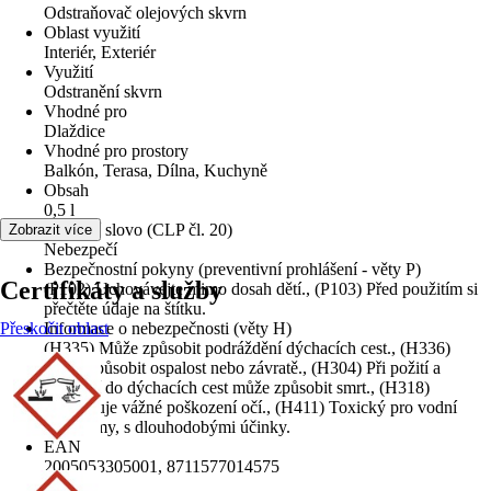
Odstraňovač olejových skvrn
Oblast využití
Interiér, Exteriér
Využití
Odstranění skvrn
Vhodné pro
Dlaždice
Vhodné pro prostory
Balkón, Terasa, Dílna, Kuchyně
Obsah
0,5 l
Signální slovo (CLP čl. 20)
Zobrazit více
Nebezpečí
Bezpečnostní pokyny (preventivní prohlášení - věty P)
Certifikáty a služby
(P102) Uchovávejte mimo dosah dětí., (P103) Před použitím si
přečtěte údaje na štítku.
Přeskočit oblast
Informace o nebezpečnosti (věty H)
(H335) Může způsobit podráždění dýchacích cest., (H336)
Může způsobit ospalost nebo závratě., (H304) Při požití a
vniknutí do dýchacích cest může způsobit smrt., (H318)
Způsobuje vážné poškození očí., (H411) Toxický pro vodní
organismy, s dlouhodobými účinky.
EAN
2005053305001, 8711577014575