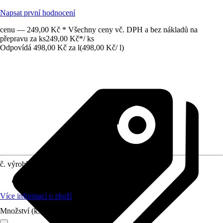
Napsat první hodnocení
cenu — 249,00 Kč * Všechny ceny vč. DPH a bez nákladů na
přepravu za ks
249,00 Kč
*
/
ks
Odpovídá 498,00 Kč za l
(
498,00 Kč
/
l
)
č. výrobku
5053305
Obsah
:
0,5 l
Více informací o zboží
Množství (ks)