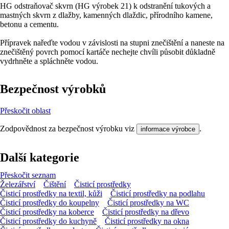
HG odstraňovač skvrn (HG výrobek 21) k odstranění tukových a
mastných skvrn z dlažby, kamenných dlaždic, přírodního kamene,
betonu a cementu.
Přípravek nařeďte vodou v závislosti na stupni znečištění a naneste na
znečištěný povrch pomocí kartáče nechejte chvíli působit důkladně
vydrhněte a spláchněte vodou.
Bezpečnost výrobků
Přeskočit oblast
Zodpovědnost za bezpečnost výrobku viz
.
informace výrobce
Další kategorie
Přeskočit seznam
Železářství
Čištění
Čisticí prostředky
Čisticí prostředky na textil, kůži
Čisticí prostředky na podlahu
Čisticí prostředky do koupelny
Čisticí prostředky na WC
Čisticí prostředky na koberce
Čisticí prostředky na dřevo
Čisticí prostředky do kuchyně
Čisticí prostředky na okna