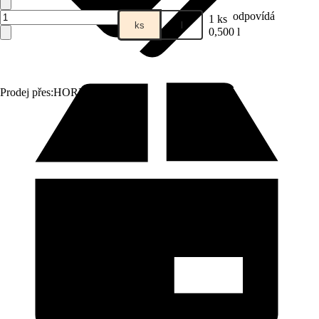
odpovídá
1 ks
ks
l
0,500 l
Prodej přes:
HORNBACH