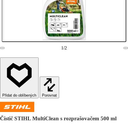
1
/
2
Porovnat
Čistič STIHL MultiClean s rozprašovačem 500 ml