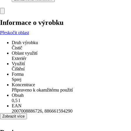
Informace o výrobku
Přeskočit oblast
Druh výrobku
Čistič
Oblast využití
Exteriér
Využití
Čištění
Forma
Sprej
Koncentrace
Připraveno k okamžitému použití
Obsah
0,5 l
EAN
2007008886726, 886661594290
Zobrazit více