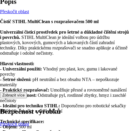
Popis
Přeskočit oblast
Čistič STIHL MultiClean s rozprašovačem 500 ml
Univerzální čisticí prostředek pro šetrné a důkladné čištění strojů
i povrchů.
STIHL MultiClean je ideální volbou pro údržbu
plastových, kovových, gumových a lakovaných částí zahradní
techniky. Díky praktickému rozprašovači se snadno aplikuje a účinně
odstraňuje i odolné nečistoty.
Hlavní vlastnosti:
- Univerzální použití:
Vhodný pro plast, kov, gumu i lakované
povrchy
- Šetrné složení:
pH neutrální a bez obsahu NTA – nepoškozuje
materiály
- Praktický rozprašovač:
Umožňuje přesné a rovnoměrné nanášení
- Vysoká účinnost:
Odstraňuje pyl, rostlinné zbytky, hmyz i zaschlé
Zobrazit více
nečistoty
- Ideální pro techniku STIHL:
Doporučeno pro robotické sekačky
Bezpečnost výrobků
iMOW®, sekačky a další zařízení
Technické specifikace:
Přeskočit oblast
- Objem:
500 ml