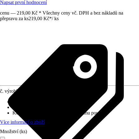
Napsat první hodnocení
cenu — 219,00 Kč * Všechny ceny vč. DPH a bez nákladů na
přepravu za ks
219,00 Kč
*
/
ks
č. výrobku
10515289
Obsah
:
0,5 l
Forma
:
Sprej
Koncentrace
:
Připraveno k okamžitému použití
Více informací o zboží
Množství (ks)