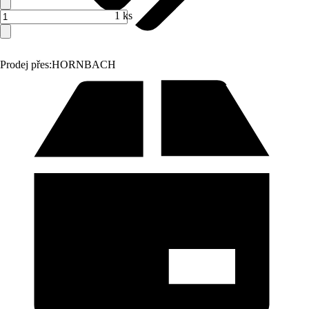
1 ks
Prodej přes:
HORNBACH