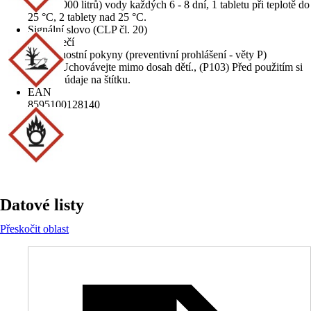
m3 (30 000 litrů) vody každých 6 - 8 dní, 1 tabletu při teplotě do
25 °C, 2 tablety nad 25 °C.
Signální slovo (CLP čl. 20)
Nebezpečí
Bezpečnostní pokyny (preventivní prohlášení - věty P)
(P102) Uchovávejte mimo dosah dětí., (P103) Před použitím si
přečtěte údaje na štítku.
EAN
8595100128140
Datové listy
Přeskočit oblast