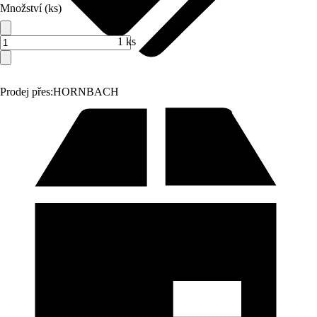
Množství (ks)
1 ks
Prodej přes:
HORNBACH