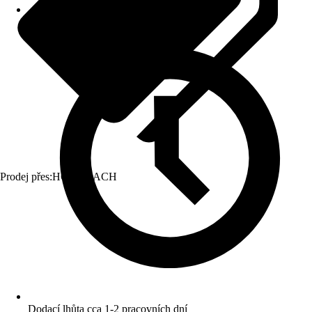
Prodej přes:
HORNBACH
Dodací lhůta cca 1-2 pracovních dní