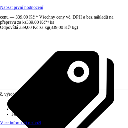
Napsat první hodnocení
cenu — 339,00 Kč * Všechny ceny vč. DPH a bez nákladů na
přepravu za ks
339,00 Kč
*
/
ks
Odpovídá 339,00 Kč za kg
(
339,00 Kč
/
kg
)
č. výrobku
12086169
Využití
:
Dezinfikování
Druh výrobku
:
Dezinfekční prostředek
Forma
:
Tablety
Více informací o zboží