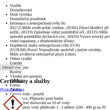
Využití
Dezinfikování
Druh výrobku
Dezinfekční prostředek
Informace o nebezpečnosti (věty H)
(H272) Může zesílit požár, oxidant., (H302) Zdraví škodlivý při
požití., (H319) Způsobuje vážné podráždění očí., (H335) Může
způsobit podráždění dýchacích cest., (H410) Vysoce toxický pro
vodní organismy, s dlouhodobými účinky.
Doplňkové znaky nebezpečnosti (věty EUH)
(EUH206) Pozor! Nepoužívejte společně s jinými výrobky.
Může uvolňovat nebezpečné plyny (chlor).
Oblast využití
Exteriér
Vhodné pro
Zobrazit více
Bazény
Vhodné pro prostory
Certifikáty a služby
Zahrada
Forma
Přeskočit oblast
Tablety
Úprava vody - použití
Dezinfekce, Přípravky proti řasám
Doporučené dávkování na 10 m³ vody
Podle teploty vody přidávejte 1 - 2 tablety (200 - 400 g) na 30