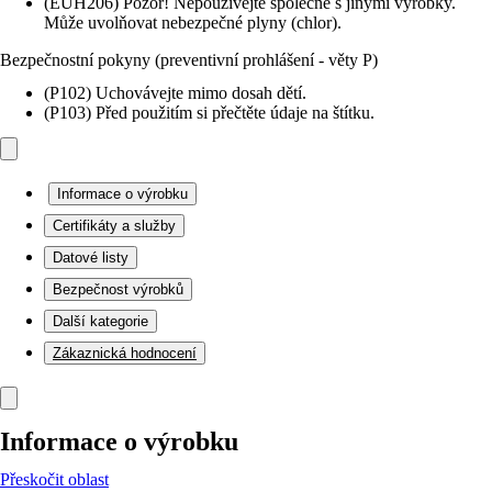
(EUH206) Pozor! Nepoužívejte společně s jinými výrobky.
Může uvolňovat nebezpečné plyny (chlor).
Bezpečnostní pokyny (preventivní prohlášení - věty P)
(P102) Uchovávejte mimo dosah dětí.
(P103) Před použitím si přečtěte údaje na štítku.
Informace o výrobku
Certifikáty a služby
Datové listy
Bezpečnost výrobků
Další kategorie
Zákaznická hodnocení
Informace o výrobku
Přeskočit oblast