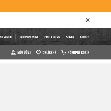
vat zásilku
Porovnání zboží
PROFI servis
Služby
Kariéra
MŮJ ÚČET
OBLÍBENÉ
NÁKUPNÍ KOŠÍK