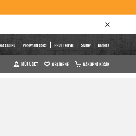
vat zásilku
Porovnání zboží
PROFI servis
Služby
Kariéra
MŮJ ÚČET
OBLÍBENÉ
NÁKUPNÍ KOŠÍK