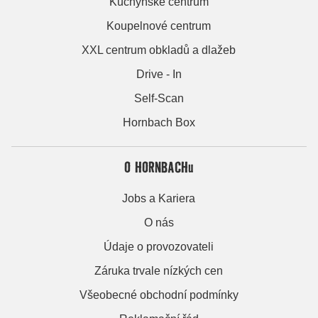
Kuchyňské centrum
Koupelnové centrum
XXL centrum obkladů a dlažeb
Drive - In
Self-Scan
Hornbach Box
O HORNBACHu
Jobs a Kariera
O nás
Údaje o provozovateli
Záruka trvale nízkých cen
Všeobecné obchodní podmínky