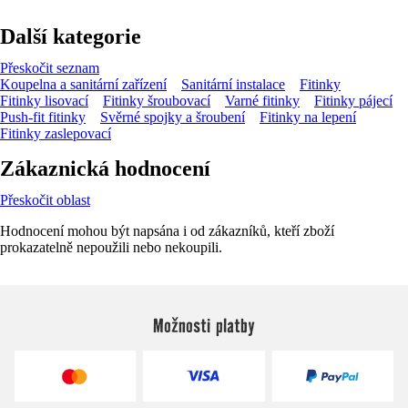
Další kategorie
Přeskočit seznam
Koupelna a sanitární zařízení
Sanitární instalace
Fitinky
Fitinky lisovací
Fitinky šroubovací
Varné fitinky
Fitinky pájecí
Push-fit fitinky
Svěrné spojky a šroubení
Fitinky na lepení
Fitinky zaslepovací
Zákaznická hodnocení
Přeskočit oblast
Hodnocení mohou být napsána i od zákazníků, kteří zboží
prokazatelně nepoužili nebo nekoupili.
Možnosti platby