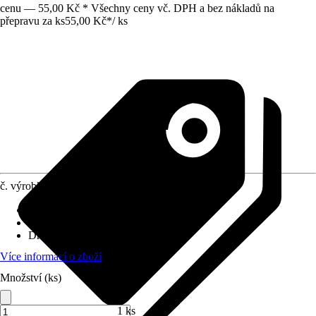
cenu — 55,00 Kč * Všechny ceny vč. DPH a bez nákladů na
přepravu za ks
55,00 Kč
*
/
ks
č. výrobku
12427297
Velikost
:
15 x 15 mm
Využití
:
Lisy
Druh závitu
:
Bez závitu
Více informací o zboží
Množství (ks)
1 ks