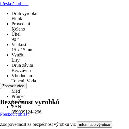
Přeskočit oblast
Druh výrobku
Fitink
Provedení
Koleno
Úhel
90 °
Velikost
15 x 15 mm
Využití
Lisy
Druh závitu
Bez závitu
Vhodné pro
Topení, Voda
Materiál
Zobrazit více
Měď
Průměr
Bezpečnost výrobků
15 mm
EAN
8590391244296
Přeskočit oblast
Zodpovědnost za bezpečnost výrobku viz
.
informace výrobce