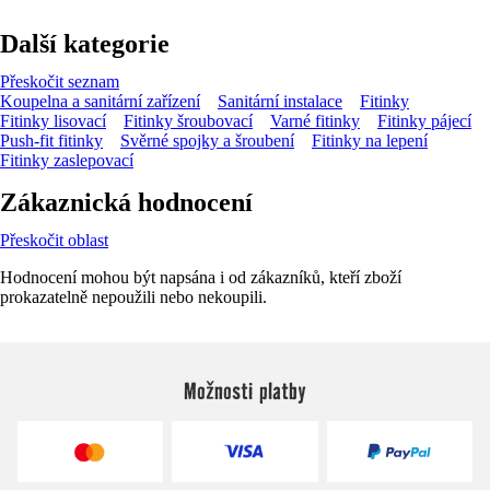
Další kategorie
Přeskočit seznam
Koupelna a sanitární zařízení
Sanitární instalace
Fitinky
Fitinky lisovací
Fitinky šroubovací
Varné fitinky
Fitinky pájecí
Push-fit fitinky
Svěrné spojky a šroubení
Fitinky na lepení
Fitinky zaslepovací
Zákaznická hodnocení
Přeskočit oblast
Hodnocení mohou být napsána i od zákazníků, kteří zboží
prokazatelně nepoužili nebo nekoupili.
Možnosti platby