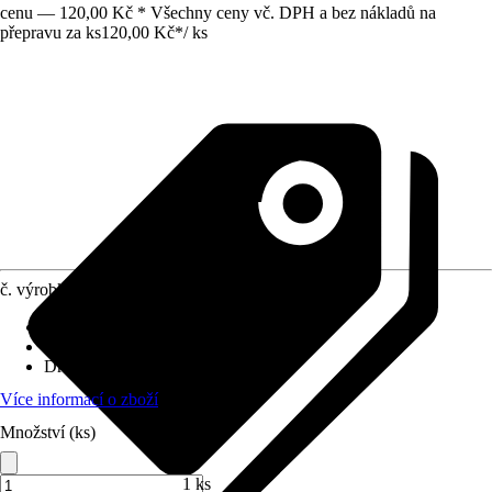
cenu — 120,00 Kč * Všechny ceny vč. DPH a bez nákladů na
přepravu za ks
120,00 Kč
*
/
ks
č. výrobku
12427260
Velikost
:
18 x 18 x 18 mm
Využití
:
Lisy
Druh závitu
:
Bez závitu
Více informací o zboží
Množství (ks)
1 ks