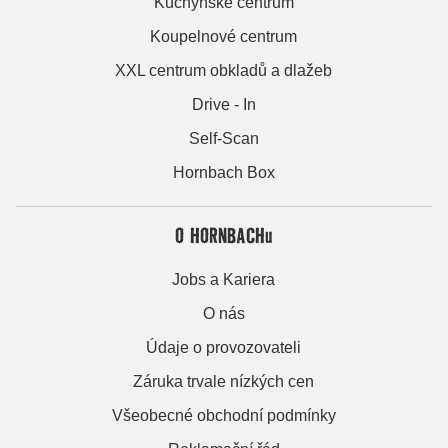
Kuchyňské centrum
Koupelnové centrum
XXL centrum obkladů a dlažeb
Drive - In
Self-Scan
Hornbach Box
O HORNBACHu
Jobs a Kariera
O nás
Údaje o provozovateli
Záruka trvale nízkých cen
Všeobecné obchodní podmínky