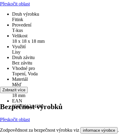
Přeskočit oblast
Druh výrobku
Fitink
Provedení
T-kus
Velikost
18 x 18 x 18 mm
Využití
Lisy
Druh závitu
Bez závitu
Vhodné pro
Topení, Voda
Materiál
Měď
Průměr
Zobrazit více
18 mm
EAN
Bezpečnost výrobků
8590391244388
Přeskočit oblast
Zodpovědnost za bezpečnost výrobku viz
.
informace výrobce