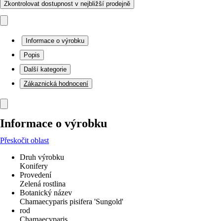
Zkontrolovat dostupnost v nejbližší prodejně
Informace o výrobku
Popis
Další kategorie
Zákaznická hodnocení
Informace o výrobku
Přeskočit oblast
Druh výrobku
Konifery
Provedení
Zelená rostlina
Botanický název
Chamaecyparis pisifera 'Sungold'
rod
Chamaecyparis