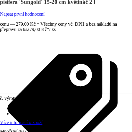
pisifera 'Sungold' 15-20 cm květináč 2 l
Napsat první hodnocení
cenu — 279,00 Kč * Všechny ceny vč. DPH a bez nákladů na
přepravu za ks
279,00 Kč
*
/
ks
č. výrobku
1921524
Umístění
:
Polostín, Slunce
stálezelené
:
Ne
Více informací o zboží
Množství (ks)