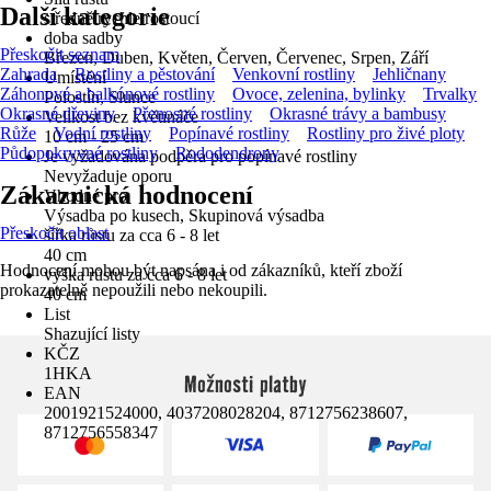
Další kategorie
středně rychle rostoucí
doba sadby
Přeskočit seznam
Březen, Duben, Květen, Červen, Červenec, Srpen, Září
Zahrada
Rostliny a pěstování
Venkovní rostliny
Jehličnany
Umístění
Záhonové a balkónové rostliny
Ovoce, zelenina, bylinky
Trvalky
Polostín, Slunce
Okrasné dřeviny
Přenosné rostliny
Okrasné trávy a bambusy
Velikost bez květináče
Růže
Vodní rostliny
Popínavé rostliny
Rostliny pro živé ploty
10 cm - 25 cm
Půdopokryvné rostliny
Rododendrony
Je vyžadována podpěra pro popínavé rostliny
Nevyžaduje oporu
Zákaznická hodnocení
Vhodné pro
Výsadba po kusech, Skupinová výsadba
Přeskočit oblast
šířka růstu za cca 6 - 8 let
40 cm
Hodnocení mohou být napsána i od zákazníků, kteří zboží
výška růstu za cca 6 - 8 let
prokazatelně nepoužili nebo nekoupili.
40 cm
List
Shazující listy
KČZ
1HKA
Možnosti platby
EAN
2001921524000, 4037208028204, 8712756238607,
8712756558347