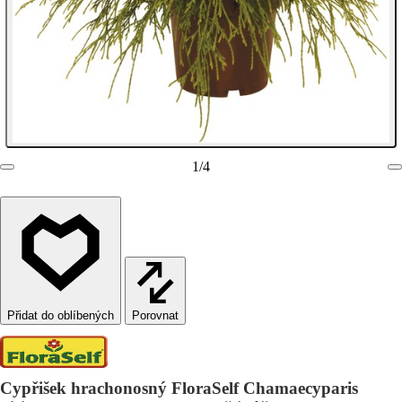
1
/
4
Porovnat
Cypřišek hrachonosný FloraSelf Chamaecyparis