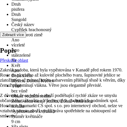
Druh
pisifera
Druh
Sungold
Český název
Cypřišek hrachonosný
odolné proti zimě
Zobrazit více
Ano
víceleté
Popis
Ano
stálezelené
Přeskočit oblast
Ne
Květ
Zakrslá podoba, která byla vypěstována v Kanadě před rokem 1970.
Ano
Roste do plochého až kulovitě plochého tvaru, šupinovité jehlice se
Doba květu
zlatožlutým až zelenožlutým zabarvením přiléhají těsně k větvím, díky
Březen, Duben, Květen
čemuž připomínají vlákna. Větve jsou elegantně převislé.
Vůně
bez vůně
Z důvodu, že se jedná o zboží podléhající rychlé zkáze ve smyslu
Oblast vodních rostlin
občanského zákoníku a Všeobecných obchodních podmínek spol.
Zóna1-zóna okraje jezírka, Zóna2-vlhká zóna
Hornbach Baumarkt CS spol. s r.o. pro internetový obchod, nelze ve
Kvalita
vztahu k tomuto zboží využít práva spotřebitele na odstoupení od
Vypěstované v květináči
smlouvy.
Průměr květináče
9 cm
Síla růstu