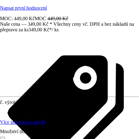
Napsat první hodnocení
MOC: 449,00 Kč
MOC
449,00 Kč
Naše cena — 349,00 Kč * Všechny ceny vč. DPH a bez nákladů na
přepravu za ks
349,00 Kč
*
/
ks
č. výrobku
12678001
Materiál
:
Plast
Více informací o zboží
Množství (ks)