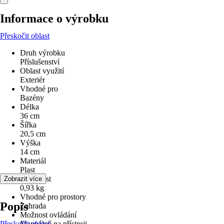
Informace o výrobku
Přeskočit oblast
Druh výrobku
Příslušenství
Oblast využití
Exteriér
Vhodné pro
Bazény
Délka
36 cm
Šířka
20,5 cm
Výška
14 cm
Materiál
Plast
Hmotnost
Zobrazit více
0,93 kg
Vhodné pro prostory
Popis
Zahrada
Možnost ovládání
Přeskočit oblast
Manuálně na přístroji