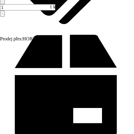
1 ks
Prodej přes:
HORNBACH