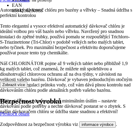
EAN
Automatický dávkovač chlóru pro bazény a vířivky – Snadná údržba s
8594216230983
perfektní kontrolou
Tento elegantní a vysoce efektivní automatický dávkovač chlóru je
ideální volbou pro váš bazén nebo vířivku. Navržený pro snadnou
instalaci do zpětné trubky, používá pomalu se rozpouštějící Trichloro-
S-Triazinetrione (Tri-Chlor) v podobě velkých nebo malých tablet,
nebo tyčinek. Pro maximální bezpečnost a efektivitu doporučujeme
používat pouze tento typ chemikálie.
Náš CHLORINÁTOR pojme až 9 velkých tablet nebo přibližně 1,9
kg malých tablet, což znamená, že můžete mít spolehlivou a
dlouhotrvající chlorovou ochranu až na dva týdny, v závislosti na
velikosti vašeho bazénu. Dávkovač je vybaven jednoduchým otočným
ventilem pro regulaci průtoku vody, což vám dává plnou kontrolu nad
Zobrazit více
dávkováním chlóru podle aktuálních potřeb vašeho bazénu.
Bezpečnost výrobků
Užijte si čistou a zdravou vodu s minimálním úsilím – nastavte
dávkování podle potřeby a nechte dávkovač postarat se o zbytek. S
naším dávkovačem chlóru se údržba stane snadnou a efektivní!
Přeskočit oblast
Zodpovědnost za bezpečnost výrobku viz
.
informace výrobce