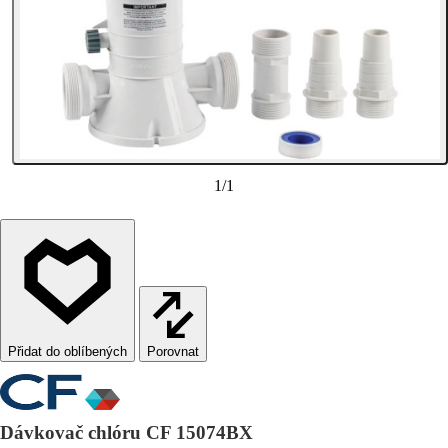
1
/
1
Porovnat
Dávkovač chlóru CF 15074BX