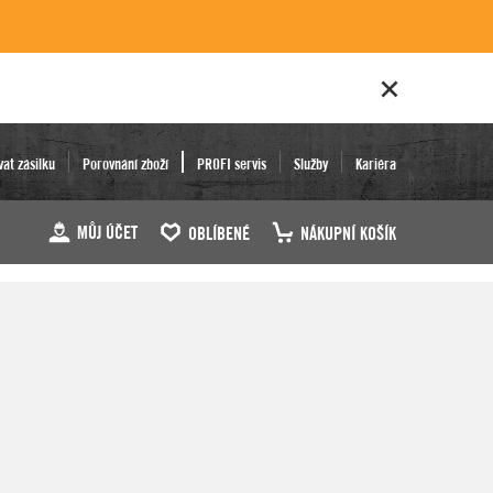
vat zásilku
Porovnání zboží
PROFI servis
Služby
Kariéra
MŮJ ÚČET
OBLÍBENÉ
NÁKUPNÍ KOŠÍK