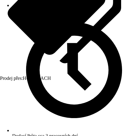
Prodej přes:
HORNBACH
Dodací lhůta cca 3 pracovních dní