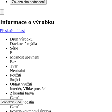
Zákaznická hodnocení
Informace o výrobku
Přeskočit oblast
Druh výrobku
Dávkovač mýdla
Série
Eni
Možnost upevnění
Bez
Tvar
Neutrální
Použití
Stojící
Oblast využití
Interiér, Vlhké prostředí
Základní barva
Černá
Barevný odstín
Zobrazit více
Černá
Povrch/Povrchová úprava