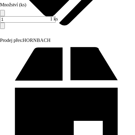
Množství (ks)
1 ks
Prodej přes:
HORNBACH