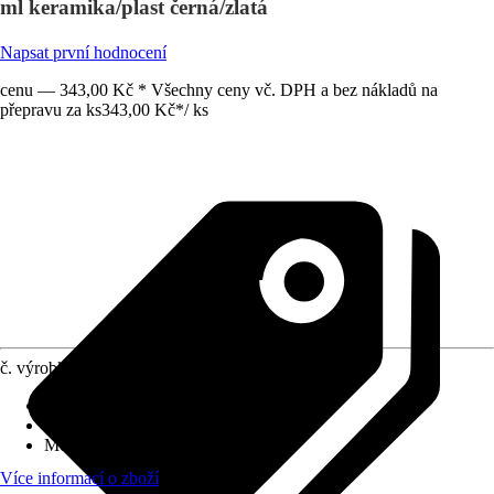
ml keramika/plast černá/zlatá
Napsat první hodnocení
cenu — 343,00 Kč * Všechny ceny vč. DPH a bez nákladů na
přepravu za ks
343,00 Kč
*
/
ks
č. výrobku
12811179
Povrch/Povrchová úprava
:
Matný, Lesklý
Přiložené upevnění
:
Bez
Možnost upevnění
:
Bez
Více informací o zboží