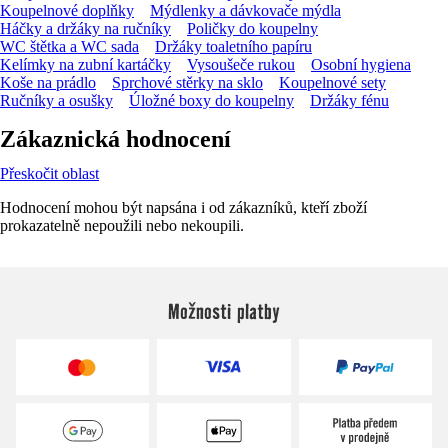
Koupelnové doplňky
Mýdlenky a dávkovače mýdla
Háčky a držáky na ručníky
Poličky do koupelny
WC štětka a WC sada
Držáky toaletního papíru
Kelímky na zubní kartáčky
Vysoušeče rukou
Osobní hygiena
Koše na prádlo
Sprchové stěrky na sklo
Koupelnové sety
Ručníky a osušky
Úložné boxy do koupelny
Držáky fénu
Zákaznická hodnocení
Přeskočit oblast
Hodnocení mohou být napsána i od zákazníků, kteří zboží
prokazatelně nepoužili nebo nekoupili.
Možnosti platby