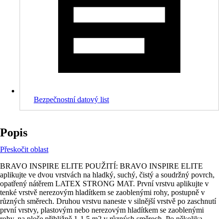
Bezpečnostní datový list
Popis
Přeskočit oblast
BRAVO INSPIRE ELITE POUŽITÍ: BRAVO INSPIRE ELITE
aplikujte ve dvou vrstvách na hladký, suchý, čistý a soudržný povrch,
opatřený nátěrem LATEX STRONG MAT. První vrstvu aplikujte v
tenké vrstvě nerezovým hladítkem se zaoblenými rohy, postupně v
různých směrech. Druhou vrstvu naneste v silnější vrstvě po zaschnutí
první vrstvy, plastovým nebo nerezovým hladítkem se zaoblenými
rohy, na ploše přibližně 1-1,5 m2 v různých směrech. Po několika