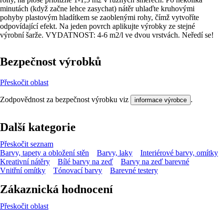
minutách (když začne lehce zasychat) nátěr uhlaďte kruhovými
pohyby plastovým hladítkem se zaoblenými rohy, čímž vytvoříte
odpovídající efekt. Na jeden povrch aplikujte výrobky ze stejné
výrobní šarže. VYDATNOST: 4-6 m2/l ve dvou vrstvách. Neředí se!
Bezpečnost výrobků
Přeskočit oblast
Zodpovědnost za bezpečnost výrobku viz
.
informace výrobce
Další kategorie
Přeskočit seznam
Barvy, tapety a obložení stěn
Barvy, laky
Interiérové barvy, omítky
Kreativní nátěry
Bílé barvy na zeď
Barvy na zeď barevné
Vnitřní omítky
Tónovací barvy
Barevné testery
Zákaznická hodnocení
Přeskočit oblast