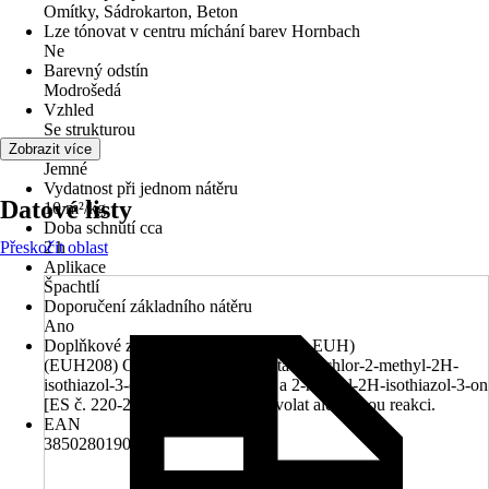
Omítky, Sádrokarton, Beton
Lze tónovat v centru míchání barev Hornbach
Ne
Barevný odstín
Modrošedá
Vzhled
Se strukturou
Zrnitost
Zobrazit více
Jemné
Vydatnost při jednom nátěru
Datové listy
10 m²/kg
Doba schnutí cca
Přeskočit oblast
2 h
Aplikace
Špachtlí
Doporučení základního nátěru
Ano
Doplňkové znaky nebezpečnosti (věty EUH)
(EUH208) Obsahuje reakční hmota z: 5-chlor-2-methyl-2H-
isothiazol-3-on [ES č. 247-500-7] a 2-methyl-2H-isothiazol-3-on
[ES č. 220-239-6] (3:1). Může vyvolat alergickou reakci.
EAN
3850280190772