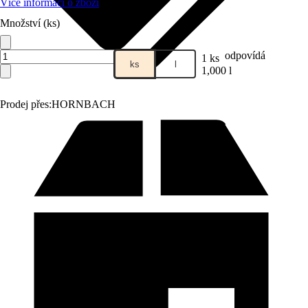
Více informací o zboží
Množství (ks)
odpovídá
1 ks
ks
l
1,000 l
Prodej přes:
HORNBACH