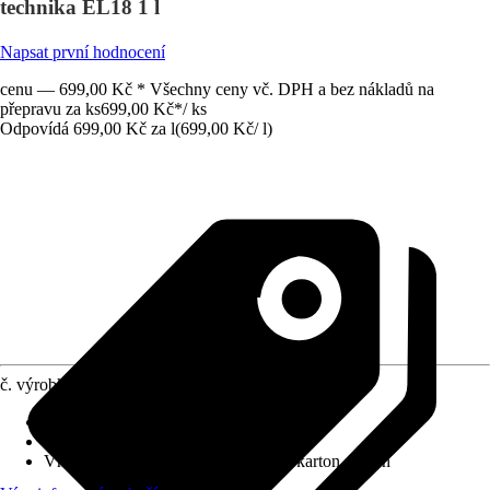
technika EL18 1 l
Napsat první hodnocení
cenu — 699,00 Kč * Všechny ceny vč. DPH a bez nákladů na
přepravu za ks
699,00 Kč
*
/
ks
Odpovídá 699,00 Kč za l
(
699,00 Kč
/
l
)
č. výrobku
10535411
Zrnitost
:
Jemné
Vydatnost při jednom nátěru
:
10 m²/kg
Vhodné pro podklad
:
Omítky, Sádrokarton, Beton