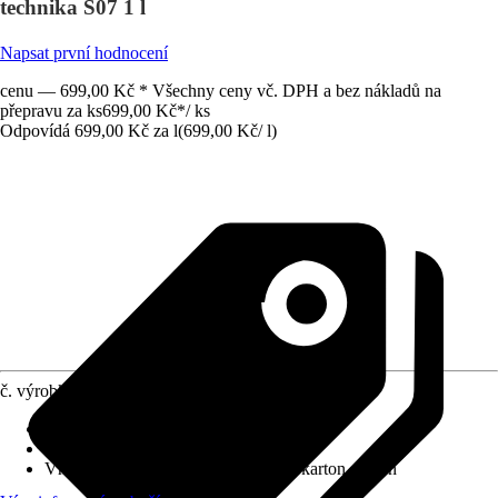
technika S07 1 l
Napsat první hodnocení
cenu — 699,00 Kč * Všechny ceny vč. DPH a bez nákladů na
přepravu za ks
699,00 Kč
*
/
ks
Odpovídá 699,00 Kč za l
(
699,00 Kč
/
l
)
č. výrobku
10535420
Zrnitost
:
Jemné
Vydatnost při jednom nátěru
:
18 m²/kg
Vhodné pro podklad
:
Omítky, Sádrokarton, Beton