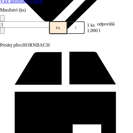
Více informací o zboží
Množství (ks)
odpovídá
1 ks
ks
l
1,000 l
Prodej přes:
HORNBACH