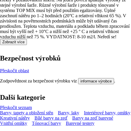
stejné výrobní šarže. Různé výrobní šarže i produkty tónované v
systému TOP MIX musí být před použitím egalizovány. Úplné
zaschnutí nátěru po 1–2 hodinách (20°C a relativní vlhkost 65 %). V
závislosti na povětrnostních podmínkách může být udávaný čas
prodloužen. Teplota vzduchu, materiálu a podkladu během zpracování
musí být vyšší než + 10°C a nižší než +25 ° C a relativní vlhkost
vzduchu nižší než 75 %. VYDATNOST: 8-10 m2/l. Neředí se!
Zobrazit více
Bezpečnost výrobků
Přeskočit oblast
Zodpovědnost za bezpečnost výrobku viz
.
informace výrobce
Další kategorie
Přeskočit seznam
Barvy, tapety a obložení stěn
Barvy, laky
Interiérové barvy, omítky
Kreativní nátěry
Bílé barvy na zeď
Barvy na zeď barevné
Vnitřní omítky
Tónovací barvy
Barevné testery