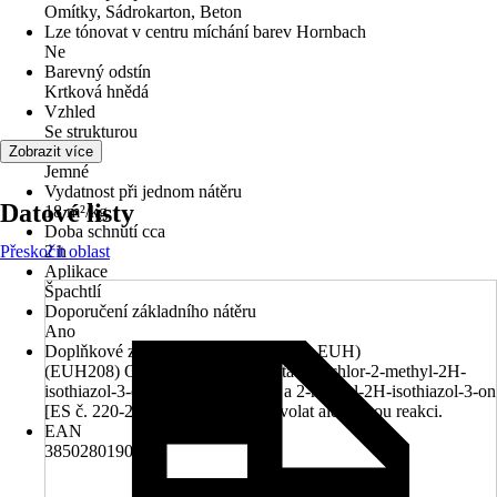
Omítky, Sádrokarton, Beton
Lze tónovat v centru míchání barev Hornbach
Ne
Barevný odstín
Krtková hnědá
Vzhled
Se strukturou
Zrnitost
Zobrazit více
Jemné
Vydatnost při jednom nátěru
Datové listy
18 m²/kg
Doba schnutí cca
Přeskočit oblast
2 h
Aplikace
Špachtlí
Doporučení základního nátěru
Ano
Doplňkové znaky nebezpečnosti (věty EUH)
(EUH208) Obsahuje reakční hmota z: 5-chlor-2-methyl-2H-
isothiazol-3-on [ES č. 247-500-7] a 2-methyl-2H-isothiazol-3-on
[ES č. 220-239-6] (3:1). Může vyvolat alergickou reakci.
EAN
3850280190260