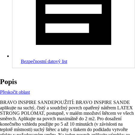
Bezpečnostní datový list
Popis
Přeskočit oblast
BRAVO INSPIRE SANDEPOUŽITÍ: BRAVO INSPIRE SANDE
aplikujte na suchý, čistý a soudržný povrch opatřený nátěrem LATEX
STRONG POLOMAT, postupně, v malém množství štětcem ve všech
směrech. Aplikujte na povrch maximálně do 2 m2. Pro dosažení
konečného vzhledu použijte po 5 až 10 minutách (v závislosti na
teplotě místnosti) suchý štětec a tahy s tlakem do podkladu vytvořte
efekty v požadovaném směru. Na jeden povrch aplikujte výrobky ze