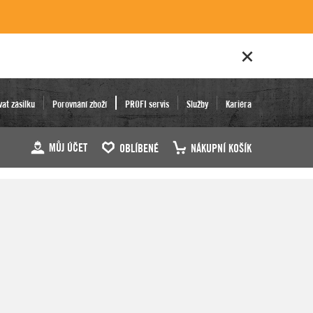
vat zásilku
Porovnání zboží
PROFI servis
Služby
Kariéra
MŮJ ÚČET
OBLÍBENÉ
NÁKUPNÍ KOŠÍK