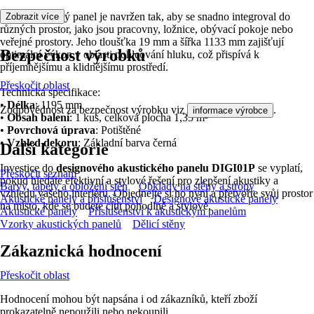
Tento akustický panel je navržen tak, aby se snadno integroval do
Zobrazit více
různých prostor, jako jsou pracovny, ložnice, obývací pokoje nebo
veřejné prostory. Jeho tloušťka 19 mm a šířka 1133 mm zajišťují
Bezpečnost výrobků
optimální výkon v oblasti pohlcování hluku, což přispívá k
příjemnějšímu a klidnějšímu prostředí.
Přeskočit oblast
Technická specifikace:
•
Délka
: 1195 mm
Zodpovědnost za bezpečnost výrobku viz
.
informace výrobce
•
Obsah balení
: 1 kus, celková plocha 1,35 m²
•
Povrchová úprava
: Potištěné
•
Vzhled dekoru
: Základní barva černá
Další kategorie
Investice do
designového akustického panelu DIGI01P
se vyplatí,
Přeskočit seznam
pokud hledáte efektivní a stylové řešení pro zlepšení akustiky a
Barvy, tapety a obložení stěn
Obklady na stěny a stropy
vzhledu vašeho interiéru. Objednejte si ho nyní a přetvořte svůj prostor
Akustické panely a příslušenství
Designové akustické panely
na místo, kde se budete cítit pohodlně a stylově.
Akustické panely
Příslušenství k akustickým panelům
Vzorky akustických panelů
Dělicí stěny
Zákaznická hodnocení
Přeskočit oblast
Hodnocení mohou být napsána i od zákazníků, kteří zboží
prokazatelně nepoužili nebo nekoupili.