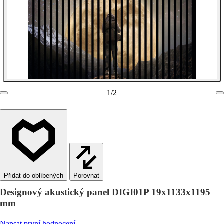
1
/
2
Porovnat
Designový akustický panel DIGI01P 19x1133x1195
mm
Napsat první hodnocení