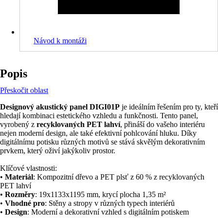
Návod k montáži
Popis
Přeskočit oblast
Designový akustický panel DIGI01P
je ideálním řešením pro ty, kteří
hledají kombinaci estetického vzhledu a funkčnosti. Tento panel,
vyrobený z
recyklovaných PET lahví
, přináší do vašeho interiéru
nejen moderní design, ale také efektivní pohlcování hluku. Díky
digitálnímu potisku různých motivů se stává skvělým dekorativním
prvkem, který oživí jakýkoliv prostor.
Klíčové vlastnosti:
•
Materiál
: Kompozitní dřevo a PET plsť z 60 % z recyklovaných
PET lahví
•
Rozměry
: 19x1133x1195 mm, krycí plocha 1,35 m²
•
Vhodné pro
: Stěny a stropy v různých typech interiérů
•
Design
: Moderní a dekorativní vzhled s digitálním potiskem