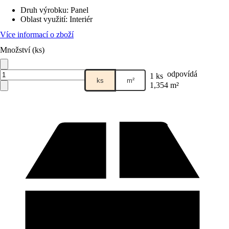
Druh výrobku
:
Panel
Oblast využití
:
Interiér
Více informací o zboží
Množství (ks)
odpovídá
1 ks
ks
m²
1,354 m²