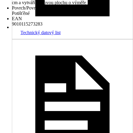
cm a vytváří celkovou plochu o výměře 1,35 m².
Povrch/Povrchová úprava
Potišťěné
EAN
9010115273283
Technický datový list