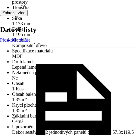
prostory
Tloušťka
19 mm
Zobrazit více
Šířka
1 133 mm
Datové listy
Délka
1 195 mm
Přeskočit oblast
Materiál
Kompozitní dřevo
Specifikace materiálu
MDF
Druh lamel
Lepená lamela, Jednostranné
Nekonečná pokládka
Ne
Obsah
1 Kus
Obsah balení
1,35 m²
Krycí plocha
1,35 m²
Základní barva
Černá
Upozornění
Dekor sestává ze 2 jednotlivých panelů o rozměrech 57,3x119,5