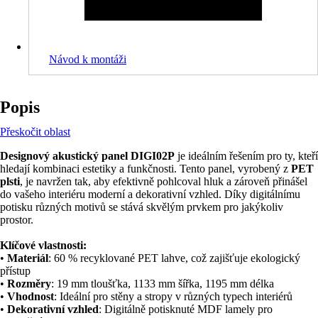
Návod k montáži
Popis
Přeskočit oblast
Designový akustický panel DIGI02P
je ideálním řešením pro ty, kteří
hledají kombinaci estetiky a funkčnosti. Tento panel, vyrobený z
PET
plsti
, je navržen tak, aby efektivně pohlcoval hluk a zároveň přinášel
do vašeho interiéru moderní a dekorativní vzhled. Díky digitálnímu
potisku různých motivů se stává skvělým prvkem pro jakýkoliv
prostor.
Klíčové vlastnosti:
•
Materiál
: 60 % recyklované PET lahve, což zajišťuje ekologický
přístup
•
Rozměry
: 19 mm tloušťka, 1133 mm šířka, 1195 mm délka
•
Vhodnost
: Ideální pro stěny a stropy v různých typech interiérů
•
Dekorativní vzhled
: Digitálně potisknuté MDF lamely pro