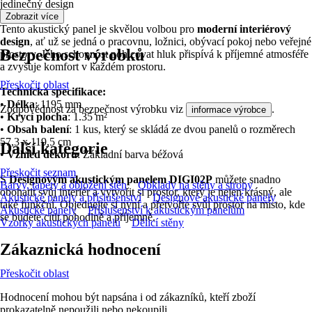
jedinečný design
Zobrazit více
Tento akustický panel je skvělou volbou pro
moderní interiérový
design
, ať už se jedná o pracovnu, ložnici, obývací pokoj nebo veřejné
Bezpečnost výrobků
prostory. Jeho schopnost pohlcovat hluk přispívá k příjemné atmosféře
a zvyšuje komfort v každém prostoru.
Přeskočit oblast
Technická specifikace:
•
Délka
: 1195 mm
Zodpovědnost za bezpečnost výrobku viz
.
informace výrobce
•
Krycí plocha
: 1.35 m²
•
Obsah balení
: 1 kus, který se skládá ze dvou panelů o rozměrech
57,3 x 119,5 cm
Další kategorie
•
Vzhled dekoru
: Základní barva béžová
Přeskočit seznam
S
Designovým akustickým panelem DIGI02P
můžete snadno
Barvy, tapety a obložení stěn
Obklady na stěny a stropy
obohatit svůj interiér a vytvořit si prostor, který je nejen krásný, ale
Akustické panely a příslušenství
Designové akustické panely
také funkční. Objednejte si nyní a přetvořte svůj prostor na místo, kde
Akustické panely
Příslušenství k akustickým panelům
se budete cítit pohodlně a příjemně.
Vzorky akustických panelů
Dělicí stěny
Zákaznická hodnocení
Přeskočit oblast
Hodnocení mohou být napsána i od zákazníků, kteří zboží
prokazatelně nepoužili nebo nekoupili.