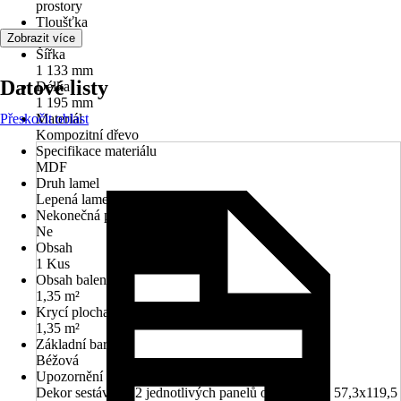
prostory
Tloušťka
19 mm
Zobrazit více
Šířka
1 133 mm
Datové listy
Délka
1 195 mm
Přeskočit oblast
Materiál
Kompozitní dřevo
Specifikace materiálu
MDF
Druh lamel
Lepená lamela, Jednostranné
Nekonečná pokládka
Ne
Obsah
1 Kus
Obsah balení
1,35 m²
Krycí plocha
1,35 m²
Základní barva
Béžová
Upozornění
Dekor sestává ze 2 jednotlivých panelů o rozměrech 57,3x119,5