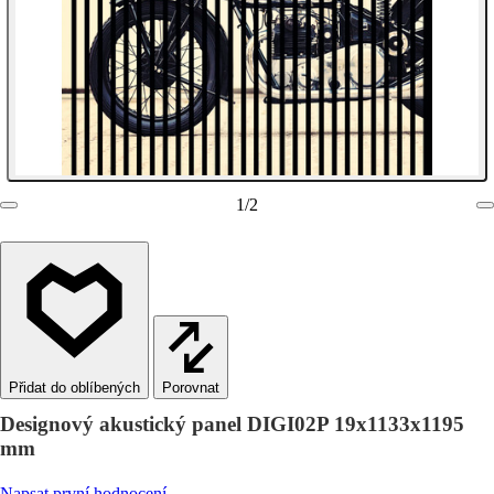
1
/
2
Porovnat
Designový akustický panel DIGI02P 19x1133x1195
mm
Napsat první hodnocení