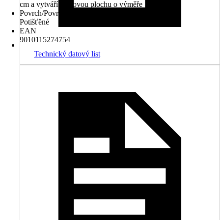
cm a vytváří celkovou plochu o výměře 1,35 m².
Povrch/Povrchová úprava
Potišťěné
EAN
9010115274754
Technický datový list