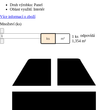
Druh výrobku
:
Panel
Oblast využití
:
Interiér
Více informací o zboží
Množství (ks)
odpovídá
1 ks
ks
m²
1,354 m²