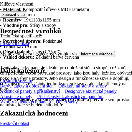
Klíčové vlastnosti:
•
Materiál:
Kompozitní dřevo s MDF lamelami
•
Délka:
1195 mm
Zobrazit více
•
Rozměry:
19x1133x1195 mm
•
Vhodné pro:
Stěny a stropy
Bezpečnost výrobků
Technická specifikace:
•
Povrchová úprava:
Potisknuté
Přeskočit oblast
•
Tloušťka:
19 mm
•
Obsah balení:
1 kus (1,35 m²)
Zodpovědnost za bezpečnost výrobku viz
.
informace výrobce
•
Vzhled dekoru:
Základní barva červená
Tento akustický panel je ideální pro obložení stěn a stropů, což z něj
Další kategorie
činí perfektní volbu pro různé prostory, jako jsou haly, ložnice, obývací
pokoje a veřejné prostory. Jeho design a funkčnost se skvěle doplňují,
Přeskočit seznam
což zajišťuje, že váš interiér bude nejen krásný, ale také příjemný na
Barvy, tapety a obložení stěn
Obklady na stěny a stropy
pobyt.
Akustické panely a příslušenství
Designové akustické panely
Akustické panely
Příslušenství k akustickým panelům
Zvolte
Designový akustický panel DIGI04P
a přetvořte svůj prostor
Vzorky akustických panelů
Dělicí stěny
na místo, kde se budete cítit dobře.
Zákaznická hodnocení
Přeskočit oblast