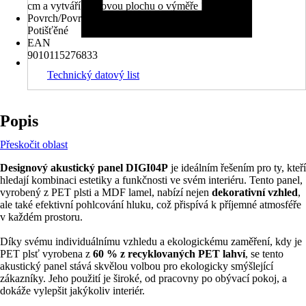
cm a vytváří celkovou plochu o výměře 1,35 m².
Povrch/Povrchová úprava
Potišťěné
EAN
9010115276833
Technický datový list
Popis
Přeskočit oblast
Designový akustický panel DIGI04P
je ideálním řešením pro ty, kteří
hledají kombinaci estetiky a funkčnosti ve svém interiéru. Tento panel,
vyrobený z PET plsti a MDF lamel, nabízí nejen
dekorativní vzhled
,
ale také efektivní pohlcování hluku, což přispívá k příjemné atmosféře
v každém prostoru.
Díky svému individuálnímu vzhledu a ekologickému zaměření, kdy je
PET plsť vyrobena z
60 % z recyklovaných PET lahví
, se tento
akustický panel stává skvělou volbou pro ekologicky smýšlející
zákazníky. Jeho použití je široké, od pracovny po obývací pokoj, a
dokáže vylepšit jakýkoliv interiér.