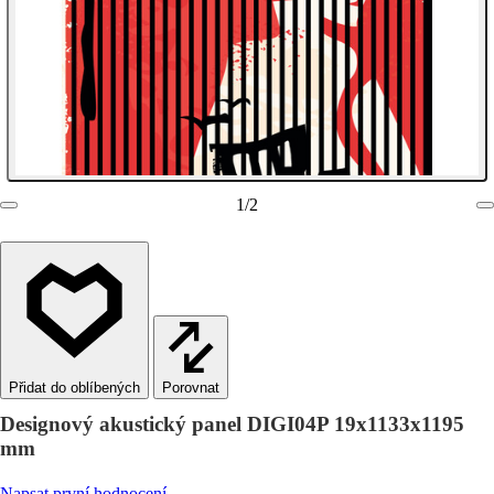
1
/
2
Porovnat
Designový akustický panel DIGI04P 19x1133x1195
mm
Napsat první hodnocení