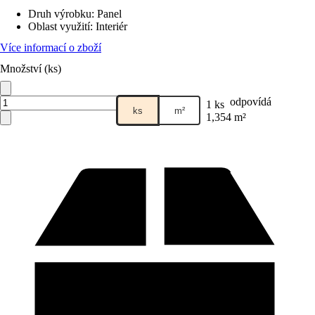
Druh výrobku
:
Panel
Oblast využití
:
Interiér
Více informací o zboží
Množství (ks)
odpovídá
1 ks
ks
m²
1,354 m²