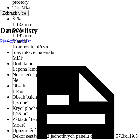
prostory
Tloušťka
19 mm
Zobrazit více
Šířka
1 133 mm
Datové listy
Délka
1 195 mm
Přeskočit oblast
Materiál
Kompozitní dřevo
Specifikace materiálu
MDF
Druh lamel
Lepená lamela, Jednostranné
Nekonečná pokládka
Ne
Obsah
1 Kus
Obsah balení
1,35 m²
Krycí plocha
1,35 m²
Základní barva
Modrá
Upozornění
Dekor sestává ze 2 jednotlivých panelů o rozměrech 57,3x119,5