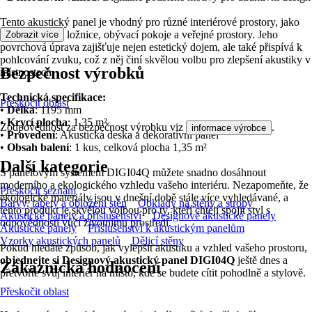
Tento akustický panel je vhodný pro různé interiérové prostory, jako
jsou pracovny, ložnice, obývací pokoje a veřejné prostory. Jeho
Zobrazit více
povrchová úprava zajišťuje nejen estetický dojem, ale také přispívá k
pohlcování zvuku, což z něj činí skvělou volbu pro zlepšení akustiky v
Bezpečnost výrobků
místnostech.
Technická specifikace:
Přeskočit oblast
•
Délka
: 1195 mm
•
Krycí plocha
: 1.35 m²
Zodpovědnost za bezpečnost výrobku viz
.
informace výrobce
•
Provedení
: Akustická deska a dekorativní panel
•
Obsah balení
: 1 kus, celková plocha 1,35 m²
Další kategorie
S panelovým systémem DIGI04Q můžete snadno dosáhnout
moderního a ekologického vzhledu vašeho interiéru. Nezapomeňte, že
Přeskočit seznam
ekologické materiály jsou v dnešní době stále více vyhledávané, a
Barvy, tapety a obložení stěn
Obklady na stěny a stropy
tento produkt je skvělou volbou pro ty, kteří chtějí spojit styl s
Akustické panely a příslušenství
Designové akustické panely
odpovědností vůči životnímu prostředí.
Akustické panely
Příslušenství k akustickým panelům
Vzorky akustických panelů
Dělicí stěny
Pokud hledáte způsob, jak vylepšit akustiku a vzhled vašeho prostoru,
objednejte si Designový akustický panel DIGI04Q
ještě dnes a
Zákaznická hodnocení
přetvořte svůj interiér na místo, kde se budete cítit pohodlně a stylově.
Přeskočit oblast