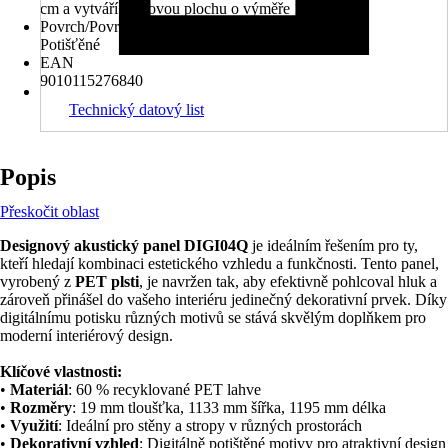
cm a vytváří celkovou plochu o výměře 1,35 m².
Povrch/Povrchová úprava
Potišťěné
EAN
9010115276840
Technický datový list
Popis
Přeskočit oblast
Designový akustický panel DIGI04Q
je ideálním řešením pro ty,
kteří hledají kombinaci estetického vzhledu a funkčnosti. Tento panel,
vyrobený z
PET plsti
, je navržen tak, aby efektivně pohlcoval hluk a
zároveň přinášel do vašeho interiéru jedinečný dekorativní prvek. Díky
digitálnímu potisku různých motivů se stává skvělým doplňkem pro
moderní interiérový design.
Klíčové vlastnosti:
•
Materiál
: 60 % recyklované PET lahve
•
Rozměry
: 19 mm tloušťka, 1133 mm šířka, 1195 mm délka
•
Využití
: Ideální pro stěny a stropy v různých prostorách
•
Dekorativní vzhled
: Digitálně potištěné motivy pro atraktivní design