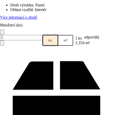
Druh výrobku
:
Panel
Oblast využití
:
Interiér
Více informací o zboží
Množství (ks)
odpovídá
1 ks
ks
m²
1,354 m²