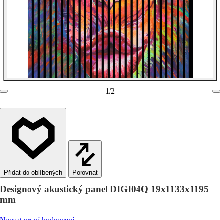
1
/
2
Porovnat
Designový akustický panel DIGI04Q 19x1133x1195
mm
Napsat první hodnocení