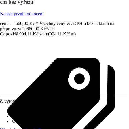
cm bez výřezu
Napsat první hodnocení
cenu — 660,00 Kč * Všechny ceny vč. DPH a bez nákladů na
přepravu za ks
660,00 Kč
*
/
ks
Odpovídá 904,11 Kč za m
(
904,11 Kč
/
m
)
č. výrobku
10477365
Vzhled dekoru
:
Dřevo
Materiál
:
Dřevotřísková deska
Varianta
:
Bez výřezu