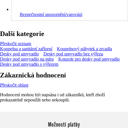
Bezpečnostní upozornění/varování
Další kategorie
Přeskočit seznam
Koupelna a sanitární zařízení
Koupelnový nábytek a zrcadla
Desky pod umyvadlo
Desky pod umyvadlo bez výřezu
Desky pod umyvadlo na míru
Konzole pro desky pod umyvadlo
Desky pod umyvadlo s výřezem
Zákaznická hodnocení
Přeskočit oblast
Hodnocení mohou být napsána i od zákazníků, kteří zboží
prokazatelně nepoužili nebo nekoupili.
Možnosti platby