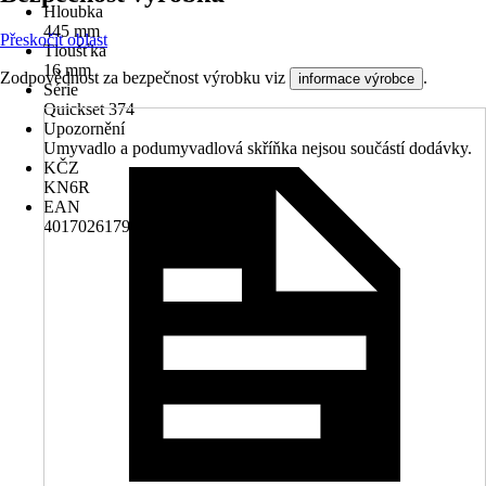
Hloubka
445 mm
Přeskočit oblast
Tloušťka
16 mm
Zodpovědnost za bezpečnost výrobku viz
.
informace výrobce
Série
Quickset 374
Upozornění
Umyvadlo a podumyvadlová skříňka nejsou součástí dodávky.
KČZ
KN6R
EAN
4017026179814