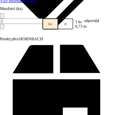
Více informací o zboží
Množství (ks)
odpovídá
1 ks
ks
m
0,73 m
Prodej přes:
HORNBACH