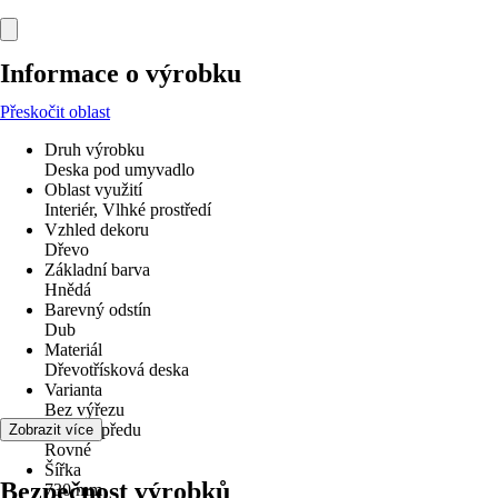
Informace o výrobku
Přeskočit oblast
Druh výrobku
Deska pod umyvadlo
Oblast využití
Interiér, Vlhké prostředí
Vzhled dekoru
Dřevo
Základní barva
Hnědá
Barevný odstín
Dub
Materiál
Dřevotřísková deska
Varianta
Bez výřezu
Hrana vpředu
Zobrazit více
Rovné
Šířka
Bezpečnost výrobků
730 mm