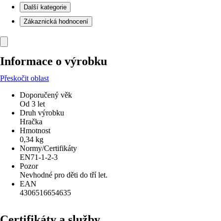
Další kategorie
Zákaznická hodnocení
Informace o výrobku
Přeskočit oblast
Doporučený věk
Od 3 let
Druh výrobku
Hračka
Hmotnost
0,34 kg
Normy/Certifikáty
EN71-1-2-3
Pozor
Nevhodné pro děti do tří let.
EAN
4306516654635
Certifikáty a služby