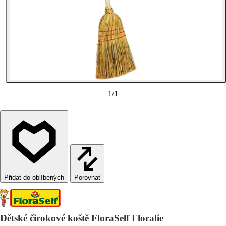
1
/
1
Porovnat
Dětské čirokové koště FloraSelf Floralie