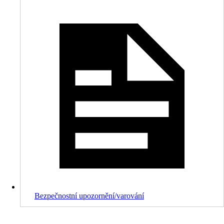
Bezpečnostní upozornění/varování