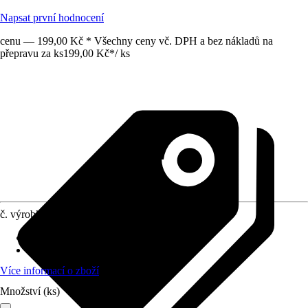
Napsat první hodnocení
cenu — 199,00 Kč * Všechny ceny vč. DPH a bez nákladů na
přepravu za ks
199,00 Kč
*
/
ks
č. výrobku
12534605
Doporučený věk
:
Od 3 let
Normy/Certifikáty
:
EN71-1-2-3
Více informací o zboží
Množství (ks)