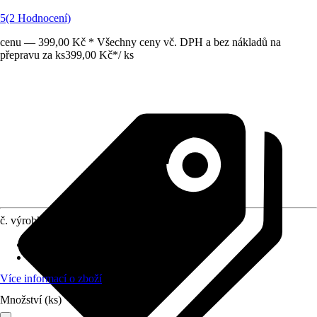
5
(2 Hodnocení)
cenu — 399,00 Kč * Všechny ceny vč. DPH a bez nákladů na
přepravu za ks
399,00 Kč
*
/
ks
č. výrobku
10724678
Doporučený věk
:
3 - 6 let
Normy/Certifikáty
:
EN71-1-2-3
Více informací o zboží
Množství (ks)