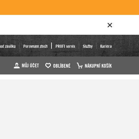
vat zásilku
Porovnání zboží
PROFI servis
Služby
Kariéra
MŮJ ÚČET
OBLÍBENÉ
NÁKUPNÍ KOŠÍK