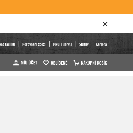
vat zásilku
Porovnání zboží
PROFI servis
Služby
Kariéra
MŮJ ÚČET
OBLÍBENÉ
NÁKUPNÍ KOŠÍK