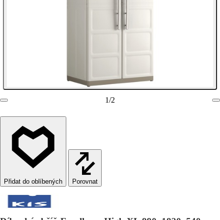
1
/
2
Porovnat