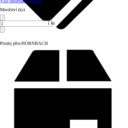
Více informací o zboží
Množství (ks)
1 ks
Prodej přes:
HORNBACH