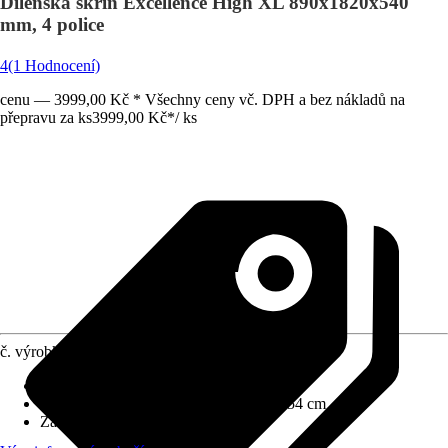
Dílenská skříň Excellence High XL 890x1820x540
mm, 4 police
4
(1 Hodnocení)
cenu — 3999,00 Kč * Všechny ceny vč. DPH a bez nákladů na
přepravu za ks
3999,00 Kč
*
/
ks
č. výrobku
8628817
Druh výrobku
:
Skříň
Rozměry (ŠxVxH)
:
89 cm x 182 cm x 54 cm
Základní barva
:
Šedá