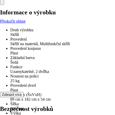
Informace o výrobku
Přeskočit oblast
Druh výrobku
Skříň
Provedení
Skříň na materiál, Multifunkční skříň
Provedení korpusu
Plast
Základní barva
Šedá
Funkce
Uzamykatelné, 2 dvířka
Nosnost na polici
25 kg
Provedení dverí
Plast
Rozměry (ŠxVxH)
Zobrazit více
89 cm x 182 cm x 54 cm
Šířka
Bezpečnost výrobků
890 mm
Výška