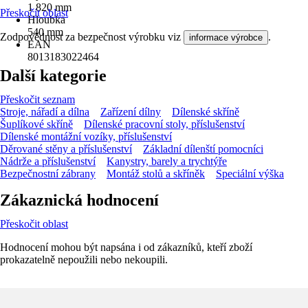
1 820 mm
Přeskočit oblast
Hloubka
540 mm
Zodpovědnost za bezpečnost výrobku viz
.
informace výrobce
EAN
8013183022464
Další kategorie
Přeskočit seznam
Stroje, nářadí a dílna
Zařízení dílny
Dílenské skříně
Šuplíkové skříně
Dílenské pracovní stoly, příslušenství
Dílenské montážní vozíky, příslušenství
Děrované stěny a příslušenství
Základní dílenští pomocníci
Nádrže a příslušenství
Kanystry, barely a trychtýře
Bezpečnostní zábrany
Montáž stolů a skříněk
Speciální výška
Zákaznická hodnocení
Přeskočit oblast
Hodnocení mohou být napsána i od zákazníků, kteří zboží
prokazatelně nepoužili nebo nekoupili.