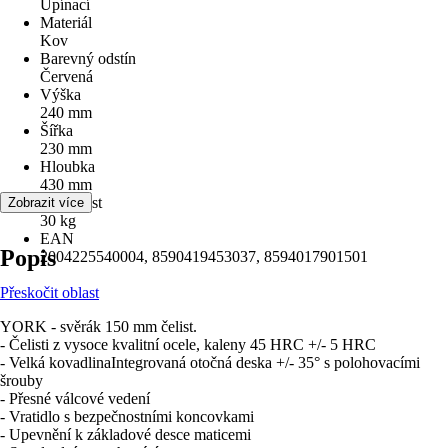
Upínací
Materiál
Kov
Barevný odstín
Červená
Výška
240 mm
Šířka
230 mm
Hloubka
430 mm
Hmotnost
Zobrazit více
30 kg
EAN
Popis
2004225540004, 8590419453037, 8594017901501
Přeskočit oblast
YORK - svěrák 150 mm čelist.
- Čelisti z vysoce kvalitní ocele, kaleny 45 HRC +/- 5 HRC
- Velká kovadlinaIntegrovaná otočná deska +/- 35° s polohovacími
šrouby
- Přesné válcové vedení
- Vratidlo s bezpečnostními koncovkami
- Upevnění k základové desce maticemi