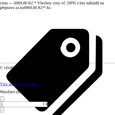
cenu — 6969,00 Kč * Všechny ceny vč. DPH a bez nákladů na
přepravu za ks
6969,00 Kč
*
/
ks
č. výrobku
4225540
Oblast použití
:
Interiér
Více informací o zboží
Množství (ks)
1 ks