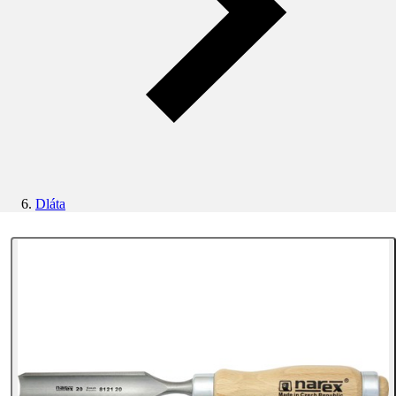
Dláta