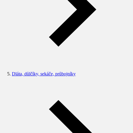
Dláta, důlčíky, sekáče, průbojníky