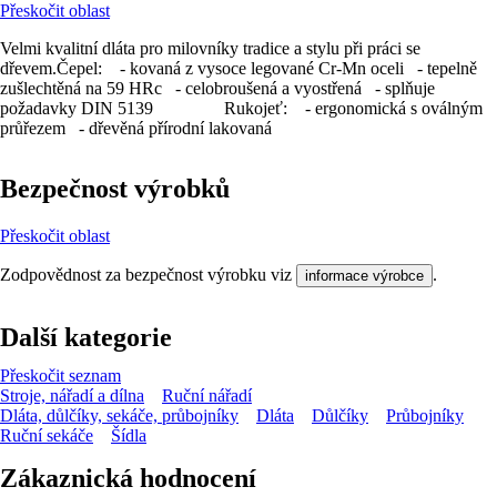
Přeskočit oblast
Velmi kvalitní dláta pro milovníky tradice a stylu při práci se
dřevem.Čepel: - kovaná z vysoce legované Cr-Mn oceli - tepelně
zušlechtěná na 59 HRc - celobroušená a vyostřená - splňuje
požadavky DIN 5139 Rukojeť: - ergonomická s oválným
průřezem - dřevěná přírodní lakovaná
Bezpečnost výrobků
Přeskočit oblast
Zodpovědnost za bezpečnost výrobku viz
.
informace výrobce
Další kategorie
Přeskočit seznam
Stroje, nářadí a dílna
Ruční nářadí
Dláta, důlčíky, sekáče, průbojníky
Dláta
Důlčíky
Průbojníky
Ruční sekáče
Šídla
Zákaznická hodnocení