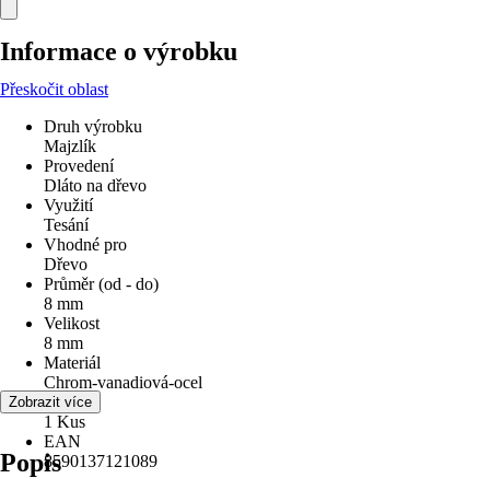
Informace o výrobku
Přeskočit oblast
Druh výrobku
Majzlík
Provedení
Dláto na dřevo
Využití
Tesání
Vhodné pro
Dřevo
Průměr (od - do)
8 mm
Velikost
8 mm
Materiál
Chrom-vanadiová-ocel
Obsah
Zobrazit více
1 Kus
EAN
Popis
8590137121089