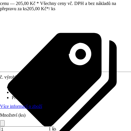
cenu — 205,00 Kč * Všechny ceny vč. DPH a bez nákladů na
přepravu za ks
205,00 Kč
*
/
ks
č. výrobku
7036930
Materiál
:
Vysoce kvalitní ocel
Vhodné pro
:
Dřevo
Průměr (od - do)
:
26 mm
Více informací o zboží
Množství (ks)
1 ks