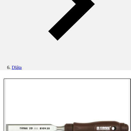
Dláta