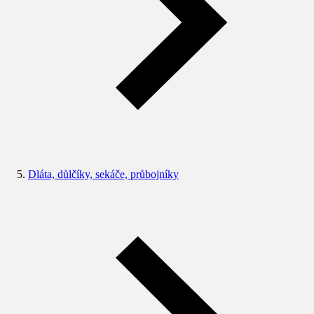
Dláta, důlčíky, sekáče, průbojníky