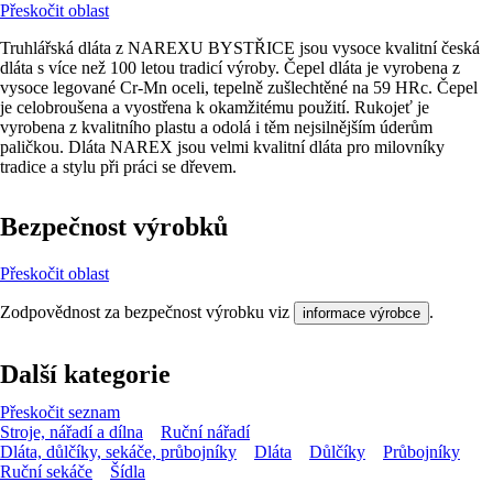
Přeskočit oblast
Truhlářská dláta z NAREXU BYSTŘICE jsou vysoce kvalitní česká
dláta s více než 100 letou tradicí výroby. Čepel dláta je vyrobena z
vysoce legované Cr-Mn oceli, tepelně zušlechtěné na 59 HRc. Čepel
je celobroušena a vyostřena k okamžitému použití. Rukojeť je
vyrobena z kvalitního plastu a odolá i těm nejsilnějším úderům
paličkou. Dláta NAREX jsou velmi kvalitní dláta pro milovníky
tradice a stylu při práci se dřevem.
Bezpečnost výrobků
Přeskočit oblast
Zodpovědnost za bezpečnost výrobku viz
.
informace výrobce
Další kategorie
Přeskočit seznam
Stroje, nářadí a dílna
Ruční nářadí
Dláta, důlčíky, sekáče, průbojníky
Dláta
Důlčíky
Průbojníky
Ruční sekáče
Šídla