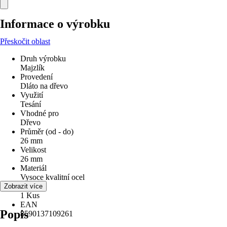
Informace o výrobku
Přeskočit oblast
Druh výrobku
Majzlík
Provedení
Dláto na dřevo
Využití
Tesání
Vhodné pro
Dřevo
Průměr (od - do)
26 mm
Velikost
26 mm
Materiál
Vysoce kvalitní ocel
Obsah
Zobrazit více
1 Kus
EAN
Popis
8590137109261