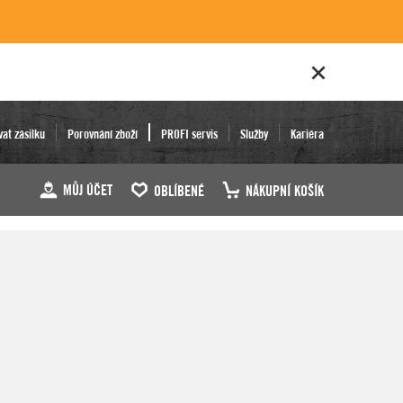
vat zásilku
Porovnání zboží
PROFI servis
Služby
Kariéra
MŮJ ÚČET
OBLÍBENÉ
NÁKUPNÍ KOŠÍK