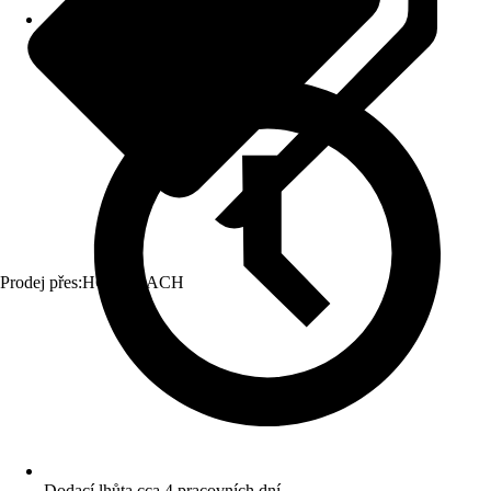
Prodej přes:
HORNBACH
Dodací lhůta cca 4 pracovních dní