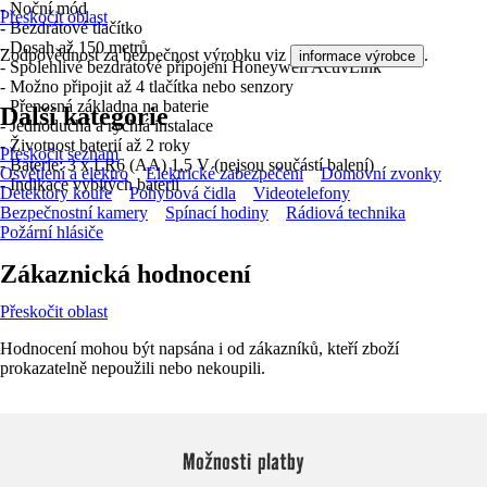
- Noční mód
Přeskočit oblast
- Bezdrátové tlačítko
- Dosah až 150 metrů
Zodpovědnost za bezpečnost výrobku viz
.
informace výrobce
- Spolehlivé bezdrátové připojení Honeywell ActivLink
- Možno připojit až 4 tlačítka nebo senzory
- Přenosná základna na baterie
Další kategorie
- Jednoduchá a rychlá instalace
- Životnost baterií až 2 roky
Přeskočit seznam
- Baterie: 3 x LR6 (AA) 1,5 V (nejsou součástí balení)
Osvětlení a elektro
Elektrické zabezpečení
Domovní zvonky
- Indikace vybitých baterií
Detektory kouře
Pohybová čidla
Videotelefony
Bezpečnostní kamery
Spínací hodiny
Rádiová technika
Požární hlásiče
Zákaznická hodnocení
Přeskočit oblast
Hodnocení mohou být napsána i od zákazníků, kteří zboží
prokazatelně nepoužili nebo nekoupili.
Možnosti platby