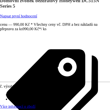
Domovní zvonek bezdrátový Honeywell DC515N
Series 5
Napsat první hodnocení
cenu — 990,00 Kč * Všechny ceny vč. DPH a bez nákladů na
přepravu za ks
990,00 Kč
*
/
ks
č. výrobku
10507425
Druh výrobku
:
Zvonkové tlačítko
Provozní režim
:
Provoz na baterie
Více informací o zboží