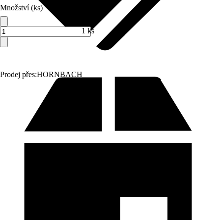
Množství (ks)
1 ks
Prodej přes:
HORNBACH