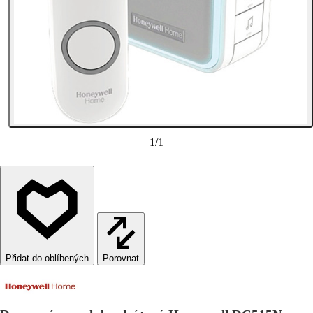
1
/
1
Porovnat