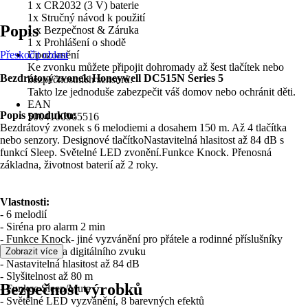
1 x CR2032 (3 V) baterie
1x Stručný návod k použití
Popis
1 x Bezpečnost & Záruka
1 x Prohlášení o shodě
Přeskočit oblast
Upozornění
Ke zvonku můžete připojit dohromady až šest tlačítek nebo
Bezdrátový zvonek Honeywell DC515N Series 5
bezpečnostních sensorů.
Takto lze jednoduše zabezpečit váš domov nebo ochránit děti.
EAN
Popis produktu:
5004100965516
Bezdrátový zvonek s 6 melodiemi a dosahem 150 m. Až 4 tlačítka
nebo senzory. Designové tlačítkoNastavitelná hlasitost až 84 dB s
funkcí Sleep. Světelné LED zvonění.Funkce Knock. Přenosná
základna, životnost baterií až 2 roky.
Vlastnosti:
- 6 melodií
- Siréna pro alarm 2 min
- Funkce Knock- jiné vyzvánění pro přátele a rodinné příslušníky
- Skvělá kvalita digitálního zvuku
Zobrazit více
- Nastavitelná hlasitost až 84 dB
- Slyšitelnost až 80 m
Bezpečnost výrobků
- Funkce Sleep/Mute
- Světelné LED vyzvánění, 8 barevných efektů