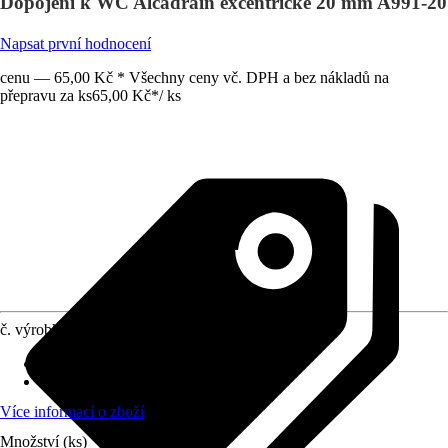
Dopojení k WC Alcadrain excentrické 20 mm A991-20
Napsat první hodnocení
cenu — 65,00 Kč * Všechny ceny vč. DPH a bez nákladů na
přepravu za ks
65,00 Kč
*
/
ks
č. výrobku
5883841
Využití
:
WC - přípojka
Materiál
:
Plast
Více informací o zboží
Množství (ks)