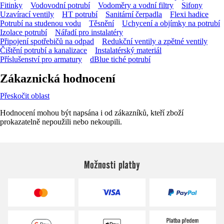
Fitinky
Vodovodní potrubí
Vodoměry a vodní filtry
Sifony
Uzavírací ventily
HT potrubí
Sanitární čerpadla
Flexi hadice
Potrubí na studenou vodu
Těsnění
Uchycení a objímky na potrubí
Izolace potrubí
Nářadí pro instalatéry
Připojení spotřebičů na odpad
Redukční ventily a zpětné ventily
Čištění potrubí a kanalizace
Instalatérský materiál
Příslušenství pro armatury
dBlue tiché potrubí
Zákaznická hodnocení
Přeskočit oblast
Hodnocení mohou být napsána i od zákazníků, kteří zboží
prokazatelně nepoužili nebo nekoupili.
Možnosti platby