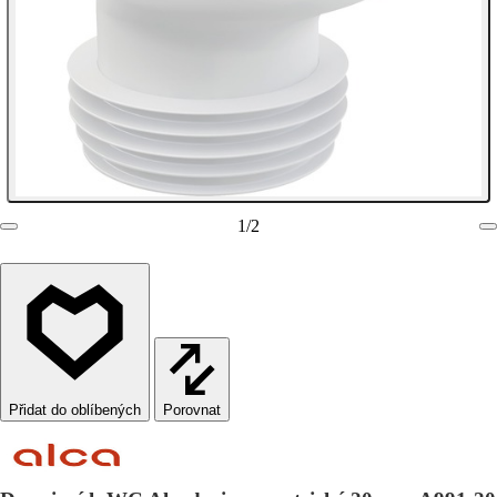
1
/
2
Porovnat