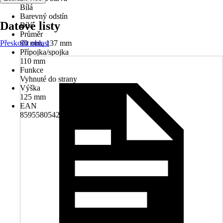
Bílá
Barevný odstín
Datové listy
Bílá
Průměr
Přeskočit oblast
80 mm, 137 mm
Přípojka/spojka
110 mm
Funkce
Vyhnuté do strany
Výška
125 mm
EAN
8595580542085