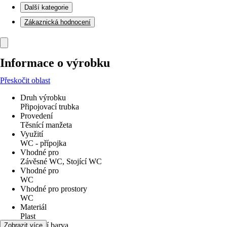
Další kategorie
Zákaznická hodnocení
Informace o výrobku
Přeskočit oblast
Druh výrobku
Připojovací trubka
Provedení
Těsnící manžeta
Využití
WC - přípojka
Vhodné pro
Závěsné WC, Stojící WC
Vhodné pro
WC
Vhodné pro prostory
WC
Materiál
Plast
Základní barva
Zobrazit více