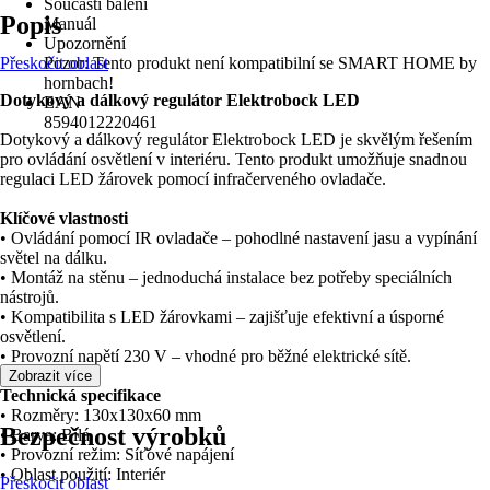
Součástí balení
Popis
Manuál
Upozornění
Přeskočit oblast
Pozor: Tento produkt není kompatibilní se SMART HOME by
hornbach!
Dotykový a dálkový regulátor Elektrobock LED
EAN
8594012220461
Dotykový a dálkový regulátor Elektrobock LED je skvělým řešením
pro ovládání osvětlení v interiéru. Tento produkt umožňuje snadnou
regulaci LED žárovek pomocí infračerveného ovladače.
Klíčové vlastnosti
• Ovládání pomocí IR ovladače – pohodlné nastavení jasu a vypínání
světel na dálku.
• Montáž na stěnu – jednoduchá instalace bez potřeby speciálních
nástrojů.
• Kompatibilita s LED žárovkami – zajišťuje efektivní a úsporné
osvětlení.
• Provozní napětí 230 V – vhodné pro běžné elektrické sítě.
Zobrazit více
Technická specifikace
• Rozměry: 130x130x60 mm
Bezpečnost výrobků
• Barva: Bílá
• Provozní režim: Síťové napájení
• Oblast použití: Interiér
Přeskočit oblast