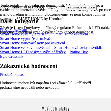
Tento regulátor je ideální pro domácnosti, kde je potřeba snadno a
Zodpovědnost za bezpečnost výrobku viz
.
informace výrobce
rychle měnit intenzitu osvětlení. Díky montáži na stěnu je vždy po ruce
a jeho ovládání je intuitivní. Upozorňujeme, že není kompatibilní se
systémem SMART HOME by Hornbach.
Další kategorie
Závěr je jasný: Dotykový a dálkový regulátor Elektrobock LED nabízí
Přeskočit seznam
pohodlné a efektivní řízení osvětlení pro každou domácnost.
Smart Home systémy a zařízení
Smart Home osvětlení
Smart Home vypínače a stmívače
Smart Home startovací sady pro osvětlení
Smart Home venkovní osvětlení
Smart Home žárovky a svítidla
Smart Home LED pásky a světelné řetězy
Philips Hue
Eglo Crosslink
Zákaznická hodnocení
Přeskočit oblast
Hodnocení mohou být napsána i od zákazníků, kteří zboží
prokazatelně nepoužili nebo nekoupili.
Možnosti platby