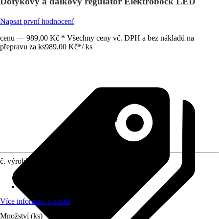
Dotykový a dálkový regulátor Elektrobock LED
Napsat první hodnocení
cenu — 989,00 Kč * Všechny ceny vč. DPH a bez nákladů na
přepravu za ks
989,00 Kč
*
/
ks
č. výrobku
10285807
Provozní napětí
:
230 V
Zkouška funkčnosti
:
Ne
Více informací o zboží
Množství (ks)