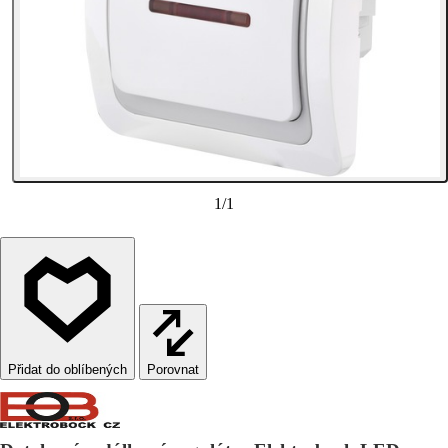
1
/
1
Porovnat