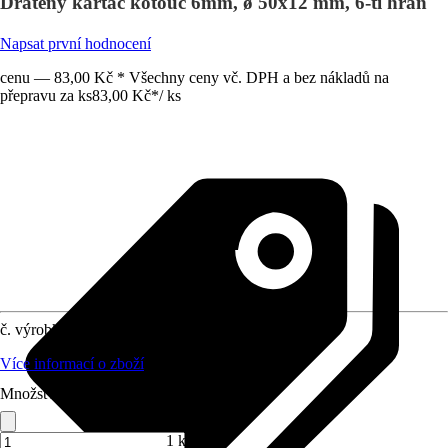
Drátěný kartáč kotouč 6mm, ø 50x12 mm, 6-ti hran
Napsat první hodnocení
cenu — 83,00 Kč * Všechny ceny vč. DPH a bez nákladů na
přepravu za ks
83,00 Kč
*
/
ks
č. výrobku
5948388
Více informací o zboží
Množství (ks)
1 ks