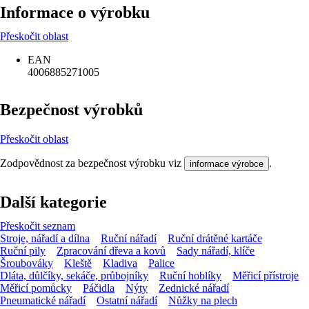
Informace o výrobku
Přeskočit oblast
EAN
4006885271005
Bezpečnost výrobků
Přeskočit oblast
Zodpovědnost za bezpečnost výrobku viz
.
informace výrobce
Další kategorie
Přeskočit seznam
Stroje, nářadí a dílna
Ruční nářadí
Ruční drátěné kartáče
Ruční pily
Zpracování dřeva a kovů
Sady nářadí, klíče
Šroubováky
Kleště
Kladiva
Palice
Dláta, důlčíky, sekáče, průbojníky
Ruční hoblíky
Měřicí přístroje
Měřicí pomůcky
Páčidla
Nýty
Zednické nářadí
Pneumatické nářadí
Ostatní nářadí
Nůžky na plech