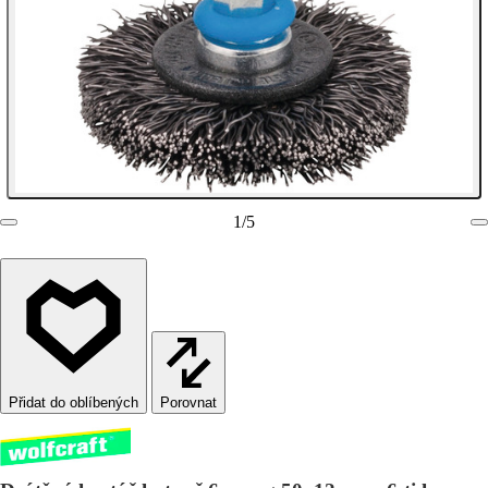
1
/
5
Porovnat