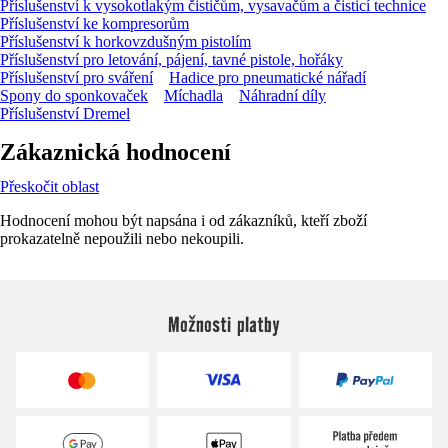
Příslušenství k vysokotlakým čističům, vysavačům a čisticí technice
Příslušenství ke kompresorům
Příslušenství k horkovzdušným pistolím
Příslušenství pro letování, pájení, tavné pistole, hořáky
Příslušenství pro sváření
Hadice pro pneumatické nářadí
Spony do sponkovaček
Míchadla
Náhradní díly
Příslušenství Dremel
Zákaznická hodnocení
Přeskočit oblast
Hodnocení mohou být napsána i od zákazníků, kteří zboží
prokazatelně nepoužili nebo nekoupili.
Možnosti platby