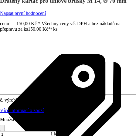
Drátěný kartáč pro úhlové brusky M 14, Ø 70 mm
Napsat první hodnocení
cenu — 150,00 Kč * Všechny ceny vč. DPH a bez nákladů na
přepravu za ks
150,00 Kč
*
/
ks
č. výrobku
977800
Více informací o zboží
Množství (ks)
1 ks