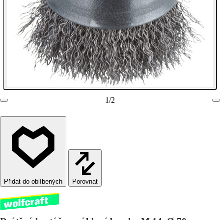
1
/
2
Porovnat