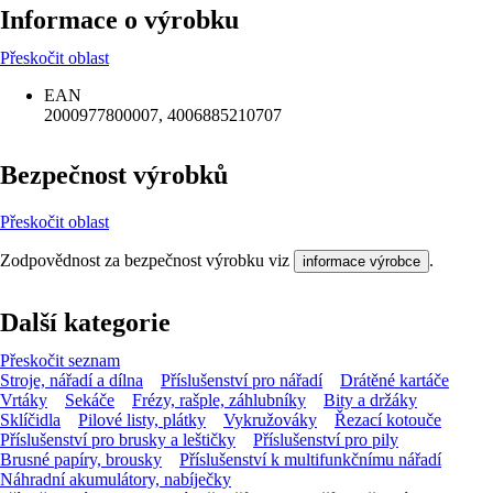
Informace o výrobku
Přeskočit oblast
EAN
2000977800007, 4006885210707
Bezpečnost výrobků
Přeskočit oblast
Zodpovědnost za bezpečnost výrobku viz
.
informace výrobce
Další kategorie
Přeskočit seznam
Stroje, nářadí a dílna
Příslušenství pro nářadí
Drátěné kartáče
Vrtáky
Sekáče
Frézy, rašple, záhlubníky
Bity a držáky
Sklíčidla
Pilové listy, plátky
Vykružováky
Řezací kotouče
Příslušenství pro brusky a leštičky
Příslušenství pro pily
Brusné papíry, brousky
Příslušenství k multifunkčnímu nářadí
Náhradní akumulátory, nabíječky