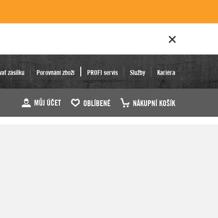
vat zásilku
Porovnání zboží
PROFI servis
Služby
Kariéra
MŮJ ÚČET
OBLÍBENÉ
NÁKUPNÍ KOŠÍK