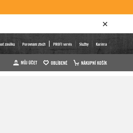
vat zásilku
Porovnání zboží
PROFI servis
Služby
Kariéra
MŮJ ÚČET
OBLÍBENÉ
NÁKUPNÍ KOŠÍK