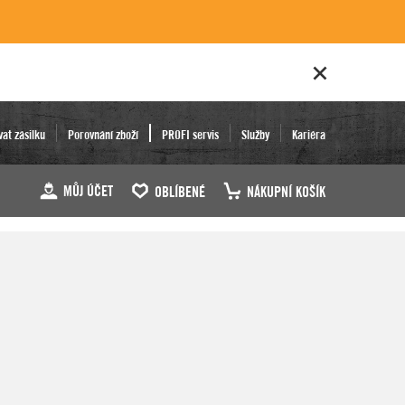
vat zásilku
Porovnání zboží
PROFI servis
Služby
Kariéra
MŮJ ÚČET
OBLÍBENÉ
NÁKUPNÍ KOŠÍK