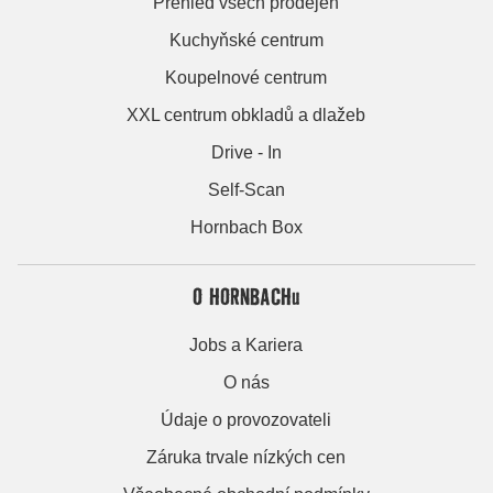
Přehled všech prodejen
Kuchyňské centrum
Koupelnové centrum
XXL centrum obkladů a dlažeb
Drive - In
Self-Scan
Hornbach Box
O HORNBACHu
Jobs a Kariera
O nás
Údaje o provozovateli
Záruka trvale nízkých cen