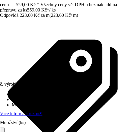
cenu — 559,00 Kč * Všechny ceny vč. DPH a bez nákladů na
přepravu za ks
559,00 Kč
*
/
ks
Odpovídá 223,60 Kč za m
(
223,60 Kč
/
m
)
č. výrobku
8063443
Délka
:
250 cm
Rozměry sloupů/sloupků
:
Ø 10 cm
Materiál
:
Dřevo
Více informací o zboží
Množství (ks)