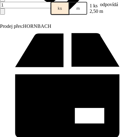
odpovídá
1 ks
ks
m
2,50 m
Prodej přes:
HORNBACH