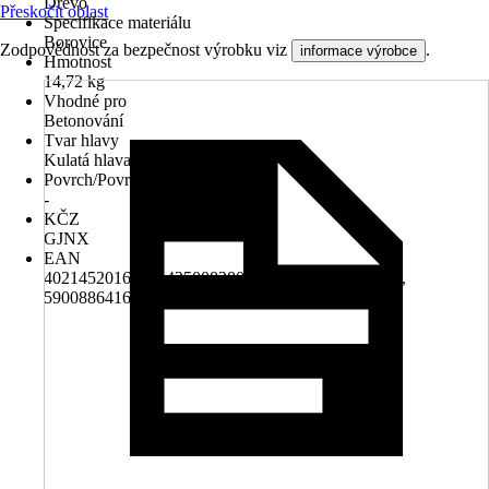
Dřevo
Přeskočit oblast
Specifikace materiálu
Borovice
Zodpovědnost za bezpečnost výrobku viz
.
informace výrobce
Hmotnost
14,72 kg
Vhodné pro
Betonování
Tvar hlavy
Kulatá hlava
Povrch/Povrchová úprava
-
KČZ
GJNX
EAN
4021452016278, 4250083806570, 4250703140718,
5900886416542, 5907051019423