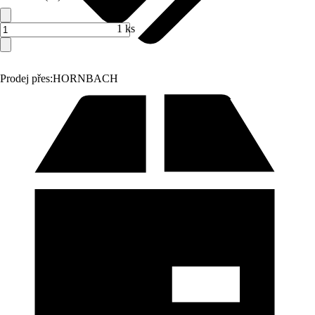
1 ks
Prodej přes:
HORNBACH