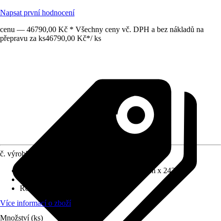
Napsat první hodnocení
cenu — 46790,00 Kč * Všechny ceny vč. DPH a bez nákladů na
přepravu za ks
46790,00 Kč
*
/
ks
č. výrobku
12605218
Rozměry š x h bez přesahu střechy
:
434 cm x 242 cm
Specifikace materiálu
:
Smrk
Rozměry sloupů/sloupků
:
12x12 cm
Více informací o zboží
Množství (ks)