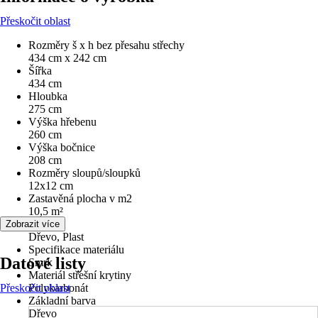
Přeskočit oblast
Rozměry š x h bez přesahu střechy
434 cm x 242 cm
Šířka
434 cm
Hloubka
275 cm
Výška hřebenu
260 cm
Výška bočnice
208 cm
Rozměry sloupů/sloupků
12x12 cm
Zastavěná plocha v m2
10,5 m²
Materiál
Zobrazit více
Dřevo, Plast
Specifikace materiálu
Datové listy
Smrk
Materiál střešní krytiny
Přeskočit oblast
Polykarbonát
Základní barva
Dřevo