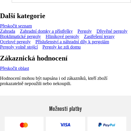
Další kategorie
Přeskočit seznam
Zahrada
Zahradní domky a přístřešky
Pergoly
Dřevěné pergoly
Bioklimatické pergoly
Hliníkové pergoly
Zastřešení terasy
Ocelové pergoly
Příslušenství a náhradní díly k pergolám
Pergoly volně stojící
Pergoly ke zdi domu
Zákaznická hodnocení
Přeskočit oblast
Hodnocení mohou být napsána i od zákazníků, kteří zboží
prokazatelně nepoužili nebo nekoupili.
Možnosti platby