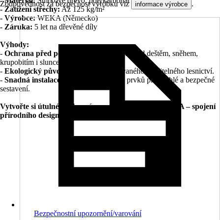
- Materiál:
Smrkové dřevo, polykarbonát
Zodpovědnost za bezpečnost výrobku viz
.
informace výrobce
- Zatížení střechy:
Až 125 kg/m²
- Výrobce:
WEKA (Německo)
- Záruka:
5 let na dřevěné díly
Výhody:
-
Ochrana před počasím:
Střecha chrání před deštěm, sněhem,
krupobitím i sluncem.
-
Ekologický původ:
Dřevo z certifikovaného udržitelného lesnictví.
-
Snadná instalace:
Včetně montážních prvků pro rychlé a bezpečné
sestavení.
Vytvořte si útulné venkovní posezení s pergolou WEKA – spojení
přírodního designu, funkčnosti a německé kvality.
Bezpečnostní upozornění/varování