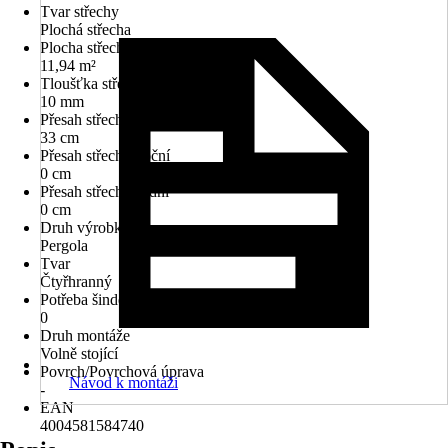
Tvar střechy
Plochá střecha
Plocha střechy
11,94 m²
Tloušťka střechy
10 mm
Přesah střechy přední
33 cm
Přesah střechy boční
0 cm
Přesah střechy zadní
0 cm
Druh výrobku
Pergola
Tvar
Čtyřhranný
Potřeba šindelů v m²
0
Druh montáže
Volně stojící
Povrch/Povrchová úprava
Návod k montáži
-
EAN
4004581584740