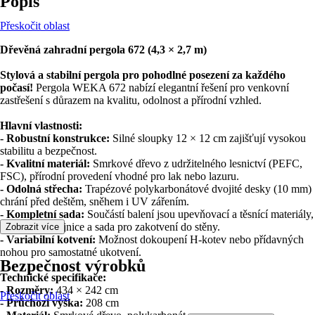
Popis
Přeskočit oblast
Dřevěná zahradní pergola 672 (4,3 × 2,7 m)
Stylová a stabilní pergola pro pohodlné posezení za každého
počasí!
Pergola WEKA 672 nabízí elegantní řešení pro venkovní
zastřešení s důrazem na kvalitu, odolnost a přírodní vzhled.
Hlavní vlastnosti:
- Robustní konstrukce:
Silné sloupky 12 × 12 cm zajišťují vysokou
stabilitu a bezpečnost.
- Kvalitní materiál:
Smrkové dřevo z udržitelného lesnictví (PEFC,
FSC), přírodní provedení vhodné pro lak nebo lazuru.
- Odolná střecha:
Trapézové polykarbonátové dvojité desky (10 mm)
chrání před deštěm, sněhem i UV zářením.
- Kompletní sada:
Součástí balení jsou upevňovací a těsnící materiály,
hliníkové kolejnice a sada pro zakotvení do stěny.
Zobrazit více
- Variabilní kotvení:
Možnost dokoupení H-kotev nebo přídavných
nohou pro samostatné ukotvení.
Bezpečnost výrobků
Technické specifikace:
- Rozměry:
434 × 242 cm
Přeskočit oblast
- Průchozí výška:
208 cm