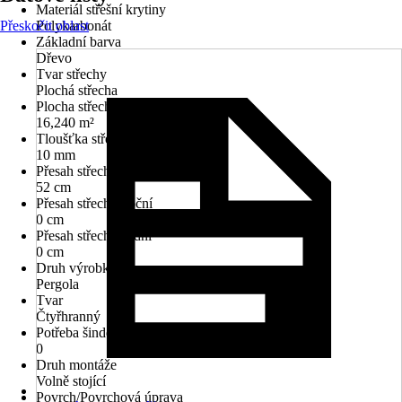
Materiál střešní krytiny
Přeskočit oblast
Polykarbonát
Základní barva
Dřevo
Tvar střechy
Plochá střecha
Plocha střechy
16,240 m²
Tloušťka střechy
10 mm
Přesah střechy přední
52 cm
Přesah střechy boční
0 cm
Přesah střechy zadní
0 cm
Druh výrobku
Pergola
Tvar
Čtyřhranný
Potřeba šindelů v m²
0
Druh montáže
Volně stojící
Povrch/Povrchová úprava