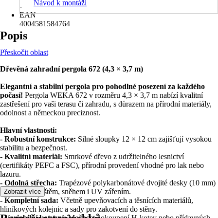
Návod k montáži
-
EAN
4004581584764
Popis
Přeskočit oblast
Dřevěná zahradní pergola 672 (4,3 × 3,7 m)
Elegantní a stabilní pergola pro pohodlné posezení za každého
počasí!
Pergola WEKA 672 v rozměru 4,3 × 3,7 m nabízí kvalitní
zastřešení pro vaši terasu či zahradu, s důrazem na přírodní materiály,
odolnost a německou preciznost.
Hlavní vlastnosti:
- Robustní konstrukce:
Silné sloupky 12 × 12 cm zajišťují vysokou
stabilitu a bezpečnost.
- Kvalitní materiál:
Smrkové dřevo z udržitelného lesnictví
(certifikáty PEFC a FSC), přírodní provedení vhodné pro lak nebo
lazuru.
- Odolná střecha:
Trapézové polykarbonátové dvojité desky (10 mm)
chrání před deštěm, sněhem i UV zářením.
Zobrazit více
- Kompletní sada:
Včetně upevňovacích a těsnících materiálů,
hliníkových kolejnic a sady pro zakotvení do stěny.
- Variabilní kotvení:
Možnost dokoupení H-kotev nebo přídavných