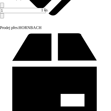
1 ks
Prodej přes:
HORNBACH