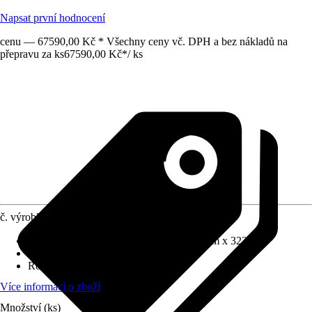
Napsat první hodnocení
cenu — 67590,00 Kč * Všechny ceny vč. DPH a bez nákladů na
přepravu za ks
67590,00 Kč
*
/
ks
č. výrobku
12605220
Rozměry š x h bez přesahu střechy
:
434 cm x 322 cm
Specifikace materiálu
:
Smrk
Rozměry sloupů/sloupků
:
12x12 cm
Více informací o zboží
Množství (ks)