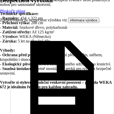
Bezpečnost výrobků
nohou pro samostatné ukotvení.
Přeskočit oblast
Technické specifikace:
- Rozměry:
434 × 322 cm
Zodpovědnost za bezpečnost výrobku viz
.
informace výrobce
- Průchozí výška:
208 cm
- Materiál:
Smrkové dřevo, polykarbonát
- Zatížení střechy:
Až 125 kg/m²
- Výrobce:
WEKA (Německo)
- Záruka:
5 let na dřevěné díly
Výhody:
-
Ochrana před počasím:
Střecha chrání před deštěm, sněhem,
krupobitím i sluncem.
-
Ekologický původ:
Dřevo z certifikovaného udržitelného lesnictví.
-
Snadná instalace:
Včetně montážních prvků pro rychlé a bezpečné
sestavení.
Vytvořte si stylové a funkční venkovní posezení – pergola WEKA
672 je ideálním řešením pro každou zahradu.