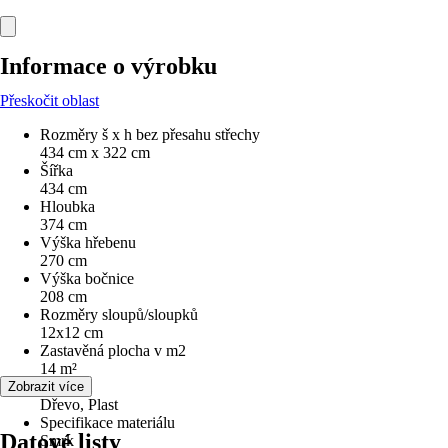
Informace o výrobku
Přeskočit oblast
Rozměry š x h bez přesahu střechy
434 cm x 322 cm
Šířka
434 cm
Hloubka
374 cm
Výška hřebenu
270 cm
Výška bočnice
208 cm
Rozměry sloupů/sloupků
12x12 cm
Zastavěná plocha v m2
14 m²
Materiál
Zobrazit více
Dřevo, Plast
Specifikace materiálu
Datové listy
Smrk