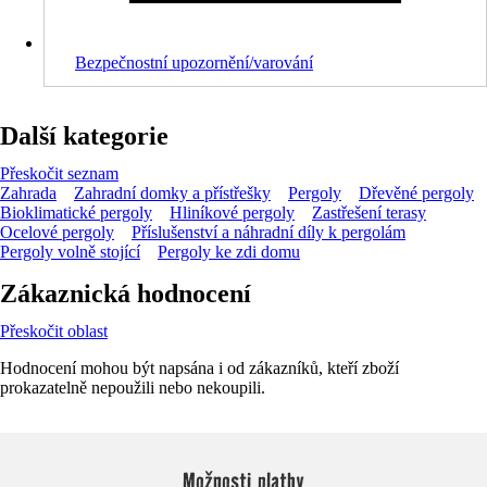
Bezpečnostní upozornění/varování
Další kategorie
Přeskočit seznam
Zahrada
Zahradní domky a přístřešky
Pergoly
Dřevěné pergoly
Bioklimatické pergoly
Hliníkové pergoly
Zastřešení terasy
Ocelové pergoly
Příslušenství a náhradní díly k pergolám
Pergoly volně stojící
Pergoly ke zdi domu
Zákaznická hodnocení
Přeskočit oblast
Hodnocení mohou být napsána i od zákazníků, kteří zboží
prokazatelně nepoužili nebo nekoupili.
Možnosti platby