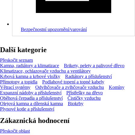
Bezpečnostní upozornění/varování
Další kategorie
Přeskočit seznam
Kamna, radiátory a klimatizace
Brikety, pelety a palivové dřevo
Klimatizace, ochlazovače vzduchu a ventilátory
Krbová kamna a krbové vložky
Radiátory a příslušenství
Přímotopy a topidla
Podlahové topení a topné kabely
Větrací systémy
Odvlhčovače a zvlhčovače vzduchu
Komíny
Expanzní nádoby a příslušenství
Přístřešky na dřevo
Oběhová čerpadla a příslušenství
Čističky vzduchu
Olejová kamna a dílenská kamna
Biokrby
Plynové kotle a příslušenství
Zákaznická hodnocení
Přeskočit oblast