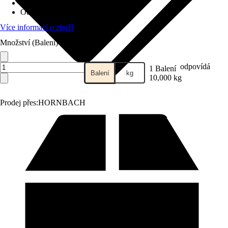
Specifikace materiálu
:
Buk, Dub
Obsah
:
10 kg
Více informací o zboží
Množství (Balení)
odpovídá
1 Balení
Balení
kg
10,000 kg
Prodej přes:
HORNBACH