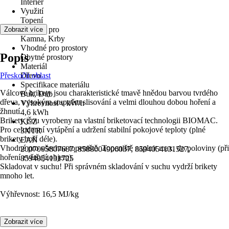
Interiér
Využití
Topení
Vhodné pro
Zobrazit více
Kamna, Krby
Vhodné pro prostory
Popis
Obytné prostory
Materiál
Přeskočit oblast
Dřevo
Specifikace materiálu
Válcové brikety jsou charakteristické tmavě hnědou barvou tvrdého
Buk, Dub
dřeva, vysokým stupněm slisování a velmi dlouhou dobou hoření a
Výhrevnost v kW/h
žhnutí.
4,6 kWh
Brikety jsou vyrobeny na vlastní briketovací technologii BIOMAC.
KČZ
Pro celodenní vytápění a udržení stabilní pokojové teploty (plné
3XTR
brikety hoří déle).
EAN
Vhodné pro všechna topeniště. Topeniště naplnit max. do poloviny (při
2007005807687, 8588004906037, 8594054131527,
hoření zvětšují objem).
8594054131725
Skladovat v suchu! Při správném skladování v suchu vydrží brikety
mnoho let.
Výhřevnost: 16,5 MJ/kg
Zobrazit více