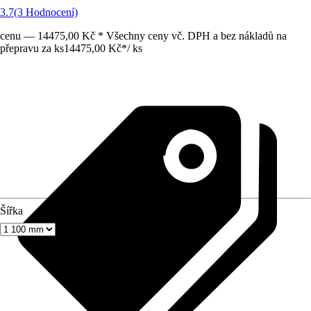
3.7
(3 Hodnocení)
cenu — 14475,00 Kč * Všechny ceny vč. DPH a bez nákladů na
přepravu za ks
14475,00 Kč
*
/
ks
Šířka