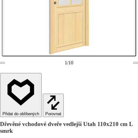
1
/
10
Porovnat
Dřevěné vchodové dveře vedlejší Utah 110x210 cm L
smrk