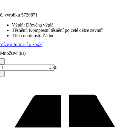
č. výrobku
5720871
Výplň
:
Dřevěná výplň
Těsnění
:
Kompresní těsnění po celé délce zevnitř
Třída odolnosti
:
Žádné
Více informací o zboží
Množství (ks)
1 ks