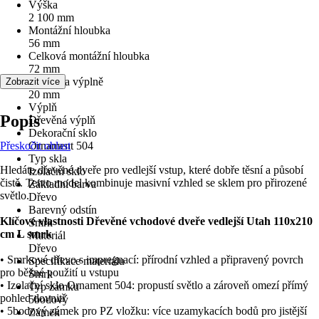
Výška
2 100 mm
Montážní hloubka
56 mm
Celková montážní hloubka
72 mm
Tloušťka výplně
Zobrazit více
20 mm
Výplň
Popis
Dřevěná výplň
Dekorační sklo
Přeskočit oblast
Ornament 504
Typ skla
Hledáte dřevěné dveře pro vedlejší vstup, které dobře těsní a působí
Izolační sklo
čistě. Tento model kombinuje masivní vzhled se sklem pro přirozené
Základní barva
světlo.
Dřevo
Barevný odstín
Klíčové vlastnosti Dřevěné vchodové dveře vedlejší Utah 110x210
Smrk
cm L smrk
Materiál
Dřevo
• Smrkové dřevo s impregnací: přírodní vzhled a připravený povrch
Specifikace materiálu
pro běžné použití u vstupu
Smrk
• Izolační sklo Ornament 504: propustí světlo a zároveň omezí přímý
Typ zámku
pohled dovnitř
5bodový
• 5bodový zámek pro PZ vložku: více uzamykacích bodů pro jistější
Zámek