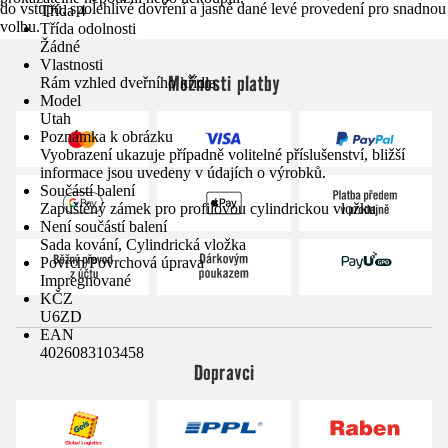
do vstupu, spolehlivé dovření a jasně dané levé provedení pro snadnou
Třída 4
volbu.
Třída odolnosti
Žádné
Vlastnosti
Možnosti platby
Rám vzhled dveřního křídla
Model
Utah
Poznámka k obrázku
Vyobrazení ukazuje případně volitelné příslušenství, bližší
informace jsou uvedeny v údajích o výrobků.
Součástí balení
Zapuštěný zámek pro profilovou cylindrickou vložku
Není součástí balení
Sada kování, Cylindrická vložka
Povrch/Povrchová úprava
Impregnované
KČZ
U6ZD
EAN
4026083103458
Dopravci