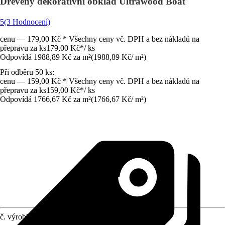
Dřevěný dekorativní obklad Ultrawood Boat
5
(3 Hodnocení)
cenu — 179,00 Kč * Všechny ceny vč. DPH a bez nákladů na
přepravu za ks
179,00 Kč
*
/
ks
Odpovídá 1988,89 Kč za m²
(
1988,89 Kč
/
m²
)
Při odběru 50 ks:
cenu — 159,00 Kč * Všechny ceny vč. DPH a bez nákladů na
přepravu za ks
159,00 Kč
*
/
ks
Odpovídá 1766,67 Kč za m²
(
1766,67 Kč
/
m²
)
č. výrobku
6592307