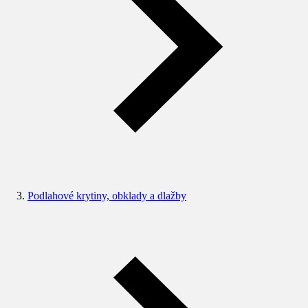
Podlahové krytiny, obklady a dlažby