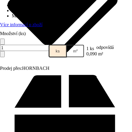
Základní barva
:
Hnědá
Zpracování
:
Bez spár
Materiál
:
Dřevo
Více informací o zboží
Množství (ks)
odpovídá
1 ks
ks
m²
0,090 m²
Prodej přes:
HORNBACH