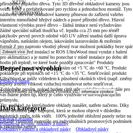
XZTW
přírodního asijského dřeva. Tyto 3D dřevěné obkladové kameny jsou
EAN
velmi lehké a prefabrikované pro rychlou a jednoduchou montáž. Tyto
8715597010951
nádherné dřevěné obkladové kameny přinesou do zařízení vašeho
interiéru mimořádně hřejivý nádech a pravé přírodní dřevo. Hlavní
vlastnosti výrobku pravé dřevo – žádná imitace není vyžadováno
žádné speciální nářadí tloušťka vč. lepidla cca 25 mm pro téměř
jakýkoliv pevný povrch odolné vůči UV záření snadná další úprava
vápněním, natíráním olejem, lakováním lazurováním & mořením
formát Z pro naprosto vhodný přesný tvar možnost pokládky beze spár
do interiéru „Před instalací se ROS UltraWood musí vyndat z balení
Zobrazit více
pro aklimatizaci a je nutné ho ponechat v místě instalace po dobu 48
hodin při teplotě, ve které bude později zpracován“ Produkty
Bezpečnost výrobků
UltraWood jsou odolné vůči teplotám od +5 °C do +60 °C. Produkt
pokládejte při teplotách od +15 °C do +35 °C. Smršťování: produkt
UltraWood se může vzhledem k působení okolních vlivů (např. změny
Přeskočit oblast
teploty a/nebo vlhkosti vzduchu) roztahovat nebo smršťovat.
Zohledněte prosím, pokud budete chtít stěnu obložit celou. A dále pro
Zodpovědnost za bezpečnost výrobku viz
.
informace výrobce
vás máme jeden tip, který je často využíván ve dřevozpracujícím
průmyslu.
Tip: podklad, na který budete obklady nanášet, natřete načerno. Díky
Další kategorie
tomu nebudou příp. napojení, která se mohou objevit v důsledku
teplotních změn, tolik vidět. 100% jednolité obložení panely nelze na
Přeskočit seznam
základě vlastností materiálu ani individuálních prostorových podmínek
Podlahové krytiny, obklady a dlažby
u zákazníka zaručit.
Obkladový kámen a obkladové pásky
Obkladové pásky