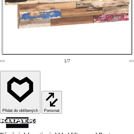
1
/
7
Porovnat