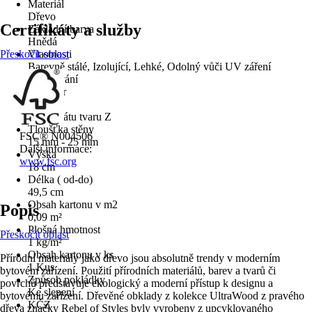
Materiál
Dřevo
Certifikáty a služby
Základní barva
Hnědá
Přeskočit oblast
Vlastnosti
Barevně stálé, Izolující, Lehké, Odolný vůči UV záření
Zpracování
Bez spár
Formát
Ve formátu tvaru Z
Tloušťka stěny
FSC® N004506
15 mm - 25 mm
Další informace:
Výška
www.fsc.org
18 cm
Délka ( od-do)
49,5 cm
Obsah kartonu v m2
Popis
0,09 m²
Plošná hmotnost
Přeskočit oblast
1 kg/m²
Obsah kartonu v ks
Přírodní materiály jako dřevo jsou absolutně trendy v moderním
1 Kus
bytovém zařízení. Použití přírodních materiálů, barev a tvarů či
Způsob pokládky
povrchů představuje ekologický a moderní přístup k designu a
Ke slepení
bytovému zařízení. Dřevěné obklady z kolekce UltraWood z pravého
KČZ
dřeva značky Rebel of Styles byly vyrobeny z upcyklovaného