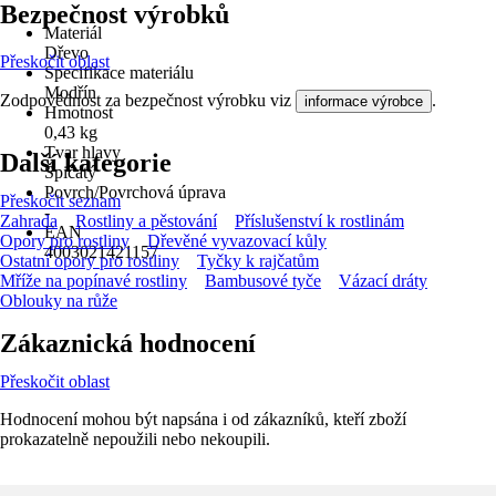
Bezpečnost výrobků
-
Materiál
Dřevo
Přeskočit oblast
Specifikace materiálu
Modřín
Zodpovědnost za bezpečnost výrobku viz
.
informace výrobce
Hmotnost
0,43 kg
Tvar hlavy
Další kategorie
Špičatý
Povrch/Povrchová úprava
Přeskočit seznam
-
Zahrada
Rostliny a pěstování
Příslušenství k rostlinám
EAN
Opory pro rostliny
Dřevěné vyvazovací kůly
4003021421157
Ostatní opory pro rostliny
Tyčky k rajčatům
Mříže na popínavé rostliny
Bambusové tyče
Vázací dráty
Oblouky na růže
Zákaznická hodnocení
Přeskočit oblast
Hodnocení mohou být napsána i od zákazníků, kteří zboží
prokazatelně nepoužili nebo nekoupili.