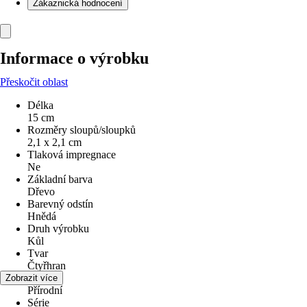
Zákaznická hodnocení
Informace o výrobku
Přeskočit oblast
Délka
15 cm
Rozměry sloupů/sloupků
2,1 x 2,1 cm
Tlaková impregnace
Ne
Základní barva
Dřevo
Barevný odstín
Hnědá
Druh výrobku
Kůl
Tvar
Čtyřhran
Vzhled
Zobrazit více
Přírodní
Série