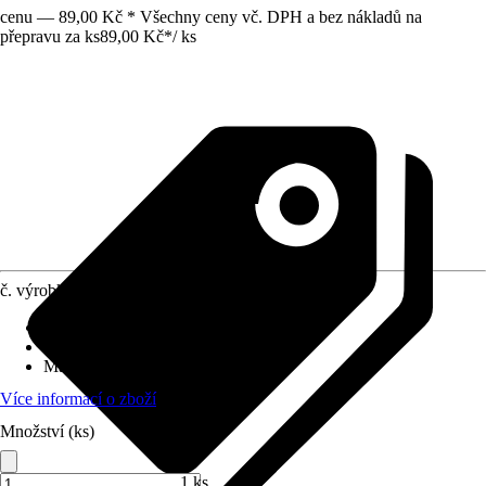
cenu — 89,00 Kč * Všechny ceny vč. DPH a bez nákladů na
přepravu za ks
89,00 Kč
*
/
ks
č. výrobku
10498737
Délka
:
15 cm
Rozměry sloupů/sloupků
:
2,1 x 2,1 cm
Materiál
:
Dřevo
Více informací o zboží
Množství (ks)
1 ks