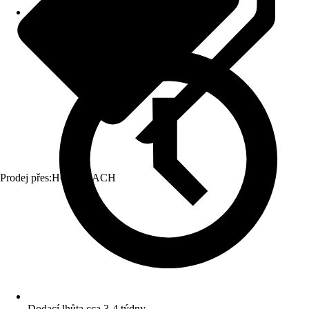
Prodej přes:
HORNBACH
Dodací lhůta cca 3-4 týdny