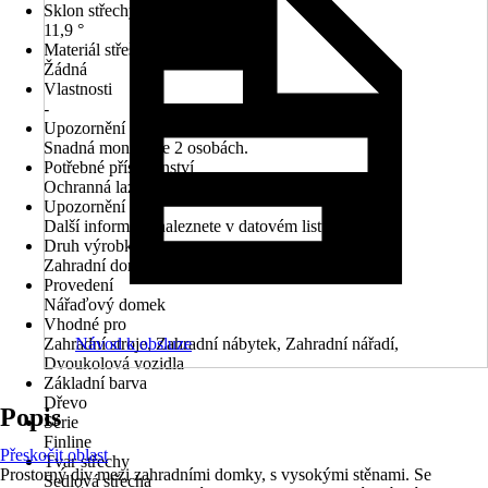
Sklon střechy
11,9 °
Materiál střešní krytiny
Žádná
Vlastnosti
-
Upozornění
Snadná montáž ve 2 osobách.
Potřebné příslušenství
Ochranná lazura
Upozornění
Další informace naleznete v datovém listu.
Druh výrobku
Zahradní domek
Provedení
Nářaďový domek
Vhodné pro
Zahradní stroje, Zahradní nábytek, Zahradní nářadí,
Návod k obsluze
Dvoukolová vozidla
Základní barva
Dřevo
Popis
Série
Finline
Přeskočit oblast
Tvar střechy
Prostorný div mezi zahradními domky, s vysokými stěnami. Se
Sedlová střecha