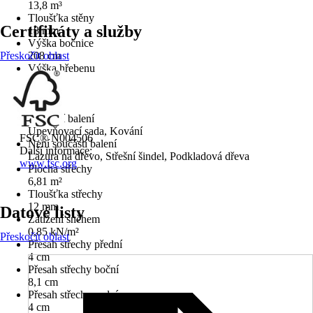
13,8 m³
Tloušťka stěny
Certifikáty a služby
18 mm
Výška bočnice
Přeskočit oblast
208 cm
Výška hřebenu
241 cm
Podlaha
Ne
Součástí balení
Upevňovací sada, Kování
FSC® N004506
Není součástí balení
Další informace:
Lazura na dřevo, Střešní šindel, Podkladová dřeva
www.fsc.org
Plocha střechy
6,81 m²
Tloušťka střechy
12 mm
Datové listy
Zatížení sněhem
0,85 kN/m²
Přeskočit oblast
Přesah střechy přední
4 cm
Přesah střechy boční
8,1 cm
Přesah střechy zadní
4 cm