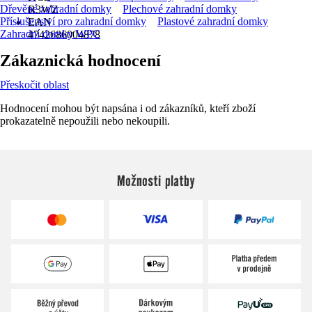
Dřevěné zahradní domky
Plechové zahradní domky
R3WZ
Příslušenství pro zahradní domky
Plastové zahradní domky
EAN
Zahradní domky WPC
4742686004878
Zákaznická hodnocení
Přeskočit oblast
Hodnocení mohou být napsána i od zákazníků, kteří zboží
prokazatelně nepoužili nebo nekoupili.
Možnosti platby