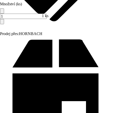
Množství (ks)
1 ks
Prodej přes:
HORNBACH