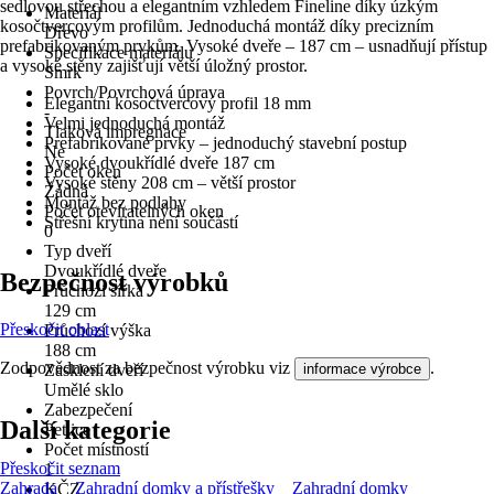
sedlovou střechou a elegantním vzhledem Fineline díky úzkým
Materiál
kosočtvercovým profilům. Jednoduchá montáž díky precizním
Dřevo
prefabrikovaným prvkům. Vysoké dveře – 187 cm – usnadňují přístup
Specifikace materiálu
a vysoké stěny zajišťují větší úložný prostor.
Smrk
Povrch/Povrchová úprava
Elegantní kosočtvercový profil 18 mm
-
Velmi jednoduchá montáž
Tlaková impregnace
Prefabrikované prvky – jednoduchý stavební postup
Ne
Vysoké dvoukřídlé dveře 187 cm
Počet oken
Vysoké stěny 208 cm – větší prostor
Žádná
Montáž bez podlahy
Počet otevíratelných oken
Střešní krytina není součástí
0
Typ dveří
Dvoukřídlé dveře
Bezpečnost výrobků
Průchozí šířka
129 cm
Přeskočit oblast
Průchozí výška
188 cm
Zodpovědnost za bezpečnost výrobku viz
.
informace výrobce
Zasklení dveří
Umělé sklo
Zabezpečení
Další kategorie
Petlice
Počet místností
Přeskočit seznam
1
Zahrada
Zahradní domky a přístřešky
Zahradní domky
KČZ