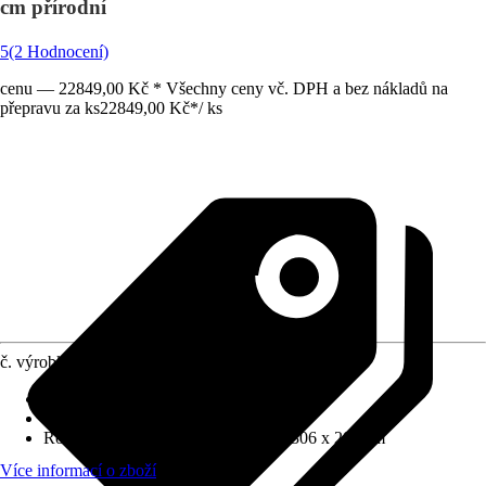
cm přírodní
5
(2 Hodnocení)
cenu — 22849,00 Kč * Všechny ceny vč. DPH a bez nákladů na
přepravu za ks
22849,00 Kč
*
/
ks
č. výrobku
10590991
Tloušťka stěny
:
18 mm
Zatížení sněhem
:
0,85 kN/m²
Rozměry š x h bez přesahu střechy
:
306 x 202 cm
Více informací o zboží