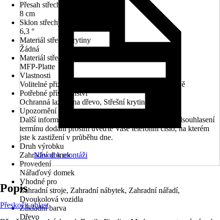
Přesah střechy zadní
8 cm
Sklon střechy
6,3 °
Materiál střešní krytiny
Žádná
Materiál střechy
MFP-Platte
Vlastnosti
Volitelné přizpůsobení střechy, Sestavitelné zrcadlově
Potřebné příslušenství
Ochranná lazura na dřevo, Střešní krytina
Upozornění
Další informace naleznete v technickém listu. Pro odsouhlasení
termínu dodání prosím uveďte Vaše telefonní číslo, na kterém
jste k zastižení v průběhu dne.
Druh výrobku
Zahradní domek
Návod k montáži
Provedení
Nářaďový domek
Vhodné pro
Popis
Zahradní stroje, Zahradní nábytek, Zahradní nářadí,
Dvoukolová vozidla
Přeskočit oblast
Základní barva
Dřevo