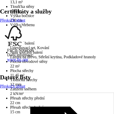
13,1 m³
Tloušťka stěny
Certifikáty a služby
18 mm
Výška bočnice
Přeskočit oblast
230 cm
Výška hřebenu
233 cm
Podlaha
Ne
Součástí balení
Upevňovací set, Kování
FSC® N004506
Není součástí balení
Další informace:
Lazura na dřevo, Střešní krytina, Podkladové hranoly
www.fsc.org
Plocha obvodové stěny
22 m²
Plocha střechy
11,45 m²
Datové listy
Tloušťka střechy
12 mm
Přeskočit oblast
Zatížení sněhem
2 kN/m²
Přesah střechy přední
22 cm
Přesah střechy boční
15 cm