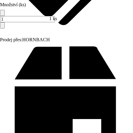
Množství (ks)
1 ks
Prodej přes:
HORNBACH