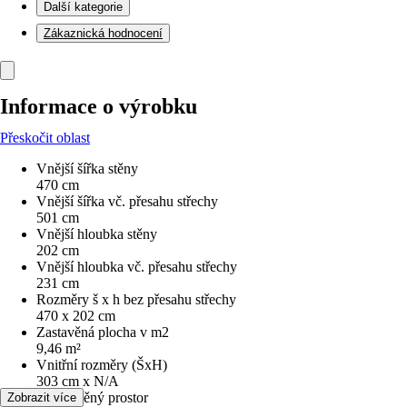
Další kategorie
Zákaznická hodnocení
Informace o výrobku
Přeskočit oblast
Vnější šířka stěny
470 cm
Vnější šířka vč. přesahu střechy
501 cm
Vnější hloubka stěny
202 cm
Vnější hloubka vč. přesahu střechy
231 cm
Rozměry š x h bez přesahu střechy
470 x 202 cm
Zastavěná plocha v m2
9,46 m²
Vnitřní rozměry (ŠxH)
303 cm x N/A
Obestavěný prostor
Zobrazit více