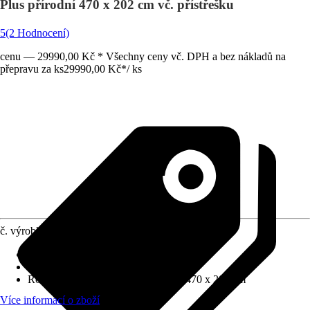
Plus přírodní 470 x 202 cm vč. přístřešku
5
(2 Hodnocení)
cenu — 29990,00 Kč * Všechny ceny vč. DPH a bez nákladů na
přepravu za ks
29990,00 Kč
*
/
ks
č. výrobku
12028919
Tloušťka stěny
:
18 mm
Zatížení sněhem
:
2 kN/m²
Rozměry š x h bez přesahu střechy
:
470 x 202 cm
Více informací o zboží