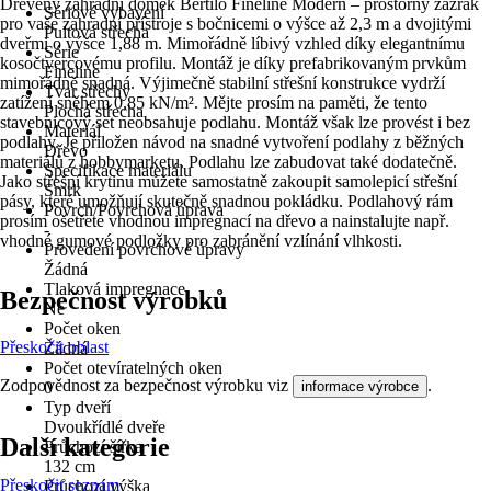
Dřevěný zahradní domek Bertilo Fineline Modern – prostorný zázrak
Sériové vybavení
pro vaše zahradní přístroje s bočnicemi o výšce až 2,3 m a dvojitými
Pultová střecha
dveřmi o výšce 1,88 m. Mimořádně líbivý vzhled díky elegantnímu
Série
kosočtvercovému profilu. Montáž je díky prefabrikovaným prvkům
Fineline
mimořádně snadná. Výjimečně stabilní střešní konstrukce vydrží
Tvar střechy
zatížení sněhem 0,85 kN/m². Mějte prosím na paměti, že tento
Plochá střecha
stavebnicový set neobsahuje podlahu. Montáž však lze provést i bez
Materiál
podlahy. Je přiložen návod na snadné vytvoření podlahy z běžných
Dřevo
materiálů z hobbymarketu. Podlahu lze zabudovat také dodatečně.
Specifikace materiálu
Jako střešní krytinu můžete samostatně zakoupit samolepicí střešní
Smrk
pásy, které umožňují skutečně snadnou pokládku. Podlahový rám
Povrch/Povrchová úprava
prosím ošetřete vhodnou impregnací na dřevo a nainstalujte např.
-
vhodné gumové podložky pro zabránění vzlínání vlhkosti.
Provedení povrchové úpravy
Žádná
Tlaková impregnace
Bezpečnost výrobků
Ne
Počet oken
Přeskočit oblast
Žádná
Počet otevíratelných oken
Zodpovědnost za bezpečnost výrobku viz
.
informace výrobce
0
Typ dveří
Dvoukřídlé dveře
Další kategorie
Průchozí šířka
132 cm
Přeskočit seznam
Průchozí výška