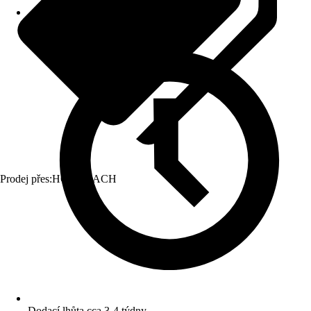
Prodej přes:
HORNBACH
Dodací lhůta cca 3-4 týdny