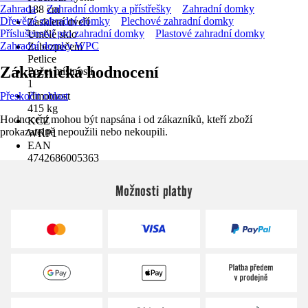
Zahrada
Zahradní domky a přístřešky
Zahradní domky
188 cm
Dřevěné zahradní domky
Plechové zahradní domky
Zasklení dveří
Příslušenství pro zahradní domky
Plastové zahradní domky
Umělé sklo
Zahradní domky WPC
Zabezpečení
Petlice
Zákaznická hodnocení
Počet místností
1
Přeskočit oblast
Hmotnost
415 kg
Hodnocení mohou být napsána i od zákazníků, kteří zboží
KČZ
prokazatelně nepoužili nebo nekoupili.
WRP1
EAN
4742686005363
Možnosti platby