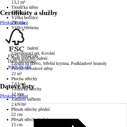
13,1 m³
Tloušťka stěny
Certifikáty a služby
18 mm
Výška bočnice
Přeskočit oblast
230 cm
Výška hřebenu
233 cm
Podlaha
Ne
Součástí balení
Upevňovací set, Kování
FSC® N004506
Není součástí balení
Další informace:
Lazura na dřevo, Střešní krytina, Podkladové hranoly
www.fsc.org
Plocha obvodové stěny
22 m²
Plocha střechy
7,63 m²
Datové listy
Tloušťka střechy
12 mm
Přeskočit oblast
Zatížení sněhem
2 kN/m²
Přesah střechy přední
22 cm
Přesah střechy boční
15 cm