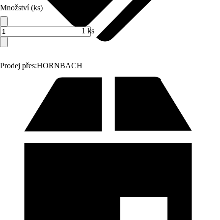
Množství (ks)
1 ks
Prodej přes:
HORNBACH