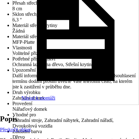
Přesah střechy zadní
8 cm
Sklon střechy
6,3 °
Materiál střešní krytiny
Žádná
Materiál střechy
MFP-Platte
Vlastnosti
Volitelné přizpůsobení střechy
Potřebné příslušenství
Ochranná lazura na dřevo, Střešní krytina
Upozornění
Další informace naleznete v technickém listu. Pro odsouhlasení
termínu dodání prosím uveďte Vaše telefonní číslo, na kterém
jste k zastižení v průběhu dne.
Druh výrobku
Zahradní domek
Návod k montáži
Provedení
Nářaďový domek
Vhodné pro
Popis
Zahradní stroje, Zahradní nábytek, Zahradní nářadí,
Dvoukolová vozidla
Přeskočit oblast
Základní barva
Dřevo