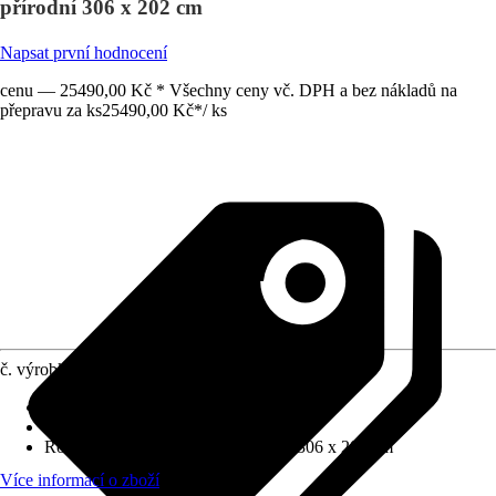
přírodní 306 x 202 cm
Napsat první hodnocení
cenu — 25490,00 Kč * Všechny ceny vč. DPH a bez nákladů na
přepravu za ks
25490,00 Kč
*
/
ks
č. výrobku
12028913
Tloušťka stěny
:
18 mm
Zatížení sněhem
:
2 kN/m²
Rozměry š x h bez přesahu střechy
:
306 x 202 cm
Více informací o zboží