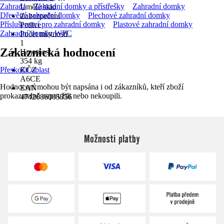
Zahrada
Zahradní domky a přístřešky
Zahradní domky
Umělé sklo
Dřevěné zahradní domky
Plechové zahradní domky
Zabezpečení
Příslušenství pro zahradní domky
Plastové zahradní domky
Petlice
Zahradní domky WPC
Počet místností
1
Zákaznická hodnocení
Hmotnost
354 kg
Přeskočit oblast
KČZ
A6CE
Hodnocení mohou být napsána i od zákazníků, kteří zboží
EAN
prokazatelně nepoužili nebo nekoupili.
4742686005356
Možnosti platby