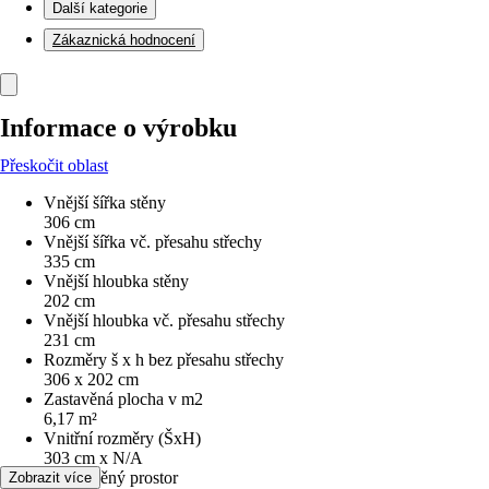
Další kategorie
Zákaznická hodnocení
Informace o výrobku
Přeskočit oblast
Vnější šířka stěny
306 cm
Vnější šířka vč. přesahu střechy
335 cm
Vnější hloubka stěny
202 cm
Vnější hloubka vč. přesahu střechy
231 cm
Rozměry š x h bez přesahu střechy
306 x 202 cm
Zastavěná plocha v m2
6,17 m²
Vnitřní rozměry (ŠxH)
303 cm x N/A
Obestavěný prostor
Zobrazit více