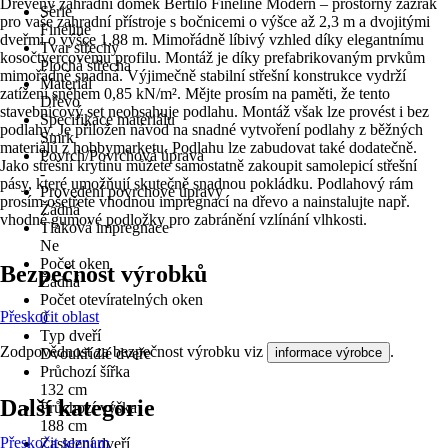
Dřevěný zahradní domek Bertilo Fineline Modern – prostorný zázrak
Série
pro vaše zahradní přístroje s bočnicemi o výšce až 2,3 m a dvojitými
Fineline
dveřmi o výšce 1,88 m. Mimořádně líbivý vzhled díky elegantnímu
Tvar střechy
kosočtvercovému profilu. Montáž je díky prefabrikovaným prvkům
Plochá střecha
mimořádně snadná. Výjimečně stabilní střešní konstrukce vydrží
Materiál
zatížení sněhem 0,85 kN/m². Mějte prosím na paměti, že tento
Dřevo
stavebnicový set neobsahuje podlahu. Montáž však lze provést i bez
Specifikace materiálu
podlahy. Je přiložen návod na snadné vytvoření podlahy z běžných
Smrk
materiálů z hobbymarketu. Podlahu lze zabudovat také dodatečně.
Povrch/Povrchová úprava
Jako střešní krytinu můžete samostatně zakoupit samolepicí střešní
-
pásy, které umožňují skutečně snadnou pokládku. Podlahový rám
Provedení povrchové úpravy
prosím ošetřete vhodnou impregnací na dřevo a nainstalujte např.
Žádná
vhodné gumové podložky pro zabránění vzlínání vlhkosti.
Tlaková impregnace
Ne
Počet oken
Bezpečnost výrobků
Žádná
Počet otevíratelných oken
Přeskočit oblast
0
Typ dveří
Zodpovědnost za bezpečnost výrobku viz
.
informace výrobce
Dvoukřídlé dveře
Průchozí šířka
132 cm
Další kategorie
Průchozí výška
188 cm
Přeskočit seznam
Zasklení dveří