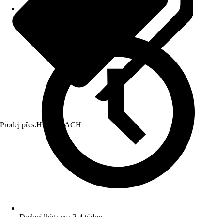
Prodej přes:
HORNBACH
Dodací lhůta cca 3-4 týdny