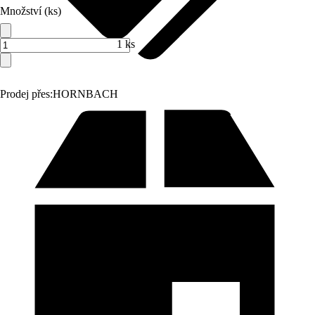
Množství (ks)
1 ks
Prodej přes:
HORNBACH