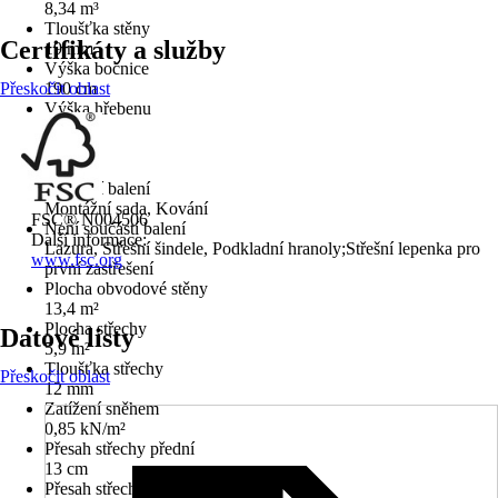
8,34 m³
Tloušťka stěny
Certifikáty a služby
19 mm
Výška bočnice
Přeskočit oblast
190 cm
Výška hřebenu
211 cm
Podlaha
Ano
Součástí balení
Montážní sada, Kování
FSC® N004506
Není součástí balení
Další informace:
Lazura, Střešní šindele, Podkladní hranoly;Střešní lepenka pro
www.fsc.org
první zastřešení
Plocha obvodové stěny
13,4 m²
Plocha střechy
Datové listy
5,9 m²
Tloušťka střechy
Přeskočit oblast
12 mm
Zatížení sněhem
0,85 kN/m²
Přesah střechy přední
13 cm
Přesah střechy boční