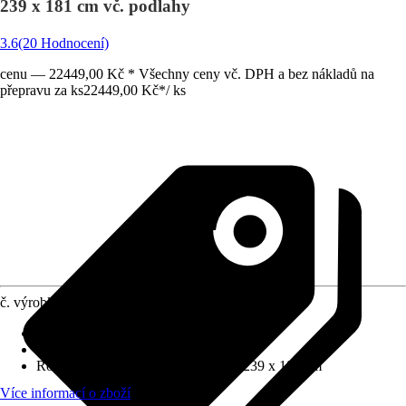
239 x 181 cm vč. podlahy
3.6
(20 Hodnocení)
cenu — 22449,00 Kč * Všechny ceny vč. DPH a bez nákladů na
přepravu za ks
22449,00 Kč
*
/
ks
č. výrobku
5606760
Tloušťka stěny
:
19 mm
Zatížení sněhem
:
0,85 kN/m²
Rozměry š x h bez přesahu střechy
:
239 x 181 cm
Více informací o zboží