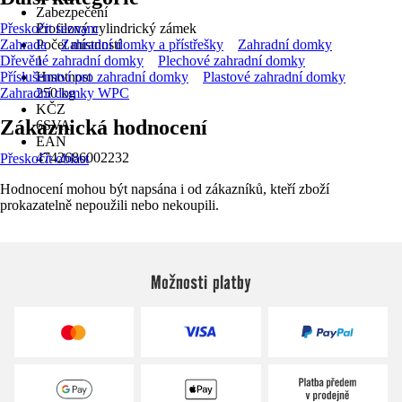
Zabezpečení
Přeskočit seznam
Profilový cylindrický zámek
Zahrada
Zahradní domky a přístřešky
Zahradní domky
Počet místností
Dřevěné zahradní domky
Plechové zahradní domky
1
Příslušenství pro zahradní domky
Plastové zahradní domky
Hmotnost
Zahradní domky WPC
250 kg
KČZ
Zákaznická hodnocení
6SVA
EAN
4742686002232
Přeskočit oblast
Hodnocení mohou být napsána i od zákazníků, kteří zboží
prokazatelně nepoužili nebo nekoupili.
Možnosti platby