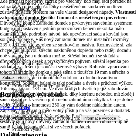
Zde přichází prostorný zázrak pro všechny, kdo mají rádi pořádek na
Dvoukolová vozidla
zahradě! A co je nejlepší: Díky neošetřenému smrkovému dřevu
Základní barva
zůstává dostatek prostoru na vaše vlastní designové nápady.
Vlastnosti
Dřevo
zahradního domku Bertilo Timmo 4 s neošetřeným povrchem
Sériové vybavení
Důvody ke koupi: Zahradní domek s prvkovým stavebním systémem
Podlaha
budete mít postaven s jedním pomocníkem během několika málo
Série
okamžiků. Jak podrobný návod, tak upevňovací sada a kování jsou
Timmo
součástí dodávky. Váš nový zahradní domek má instalační rozměry
Tvar střechy
239 x 181 cm a je vyroben ze smrkového masivu. Rozmyslete si, zda
Pultová střecha
chcete mít pultovou střechu nakloněnou dopředu nebo raději dozadu –
Materiál
obě varianty jsou u domku možné. Střešní bednění se skládá z
Dřevo
dřevotřískových desek s pryskyřičným pojivem, střešní lepenka pro
Specifikace materiálu
základní zastřešení je součástí sériové výbavy. Robustní zpracování
Smrk
tohoto zahradního domku a také stěna o tloušťce 19 mm a střecha o
Povrch/Povrchová úprava
síle 12 mm vytvářejí mimořádně odolnou a dlouho trvanlivou
Zobrazit více
Hoblované
konstrukci. Součástí balení je také podlaha a dveře s průchozí výškou
Provedení povrchové úpravy
166 cm a šířkou 133 cm. Ve dvoukřídlých dveřích je již zabudován
Žádná
Bezpečnost výrobků
pevný profilový cylindrický zámek, díky kterému nebudou mít zloději
Počet oken
šanci dostat se k vašemu grilu nebo zahradnímu nábytku. Co je dobré
Žádná
vědět: Zásilku o hmotnosti 250 kg vám dodáme nákladním autem.
Přeskočit oblast
Typ dveří
Zajistěte, aby vozidlo mělo volný přístup na váš pozemek a dostatek
Dvoukřídlé dveře
místa na manévrování. Vaše výhody: Pusťte se směle do toho a
Zodpovědnost za bezpečnost výrobku viz
.
Průchozí šířka
informace výrobce
sestavte svůj nový dřevěný zahradní domek Bertilo Timmo 4 úplně
133 cm
sami! Je tak krásné udělat si ve věcech pořádek.
Průchozí výška
Další kategorie
166 cm