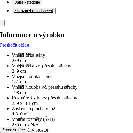
Další kategorie
Zákaznická hodnocení
Informace o výrobku
Přeskočit oblast
Vnější šířka stěny
239 cm
Vnější šířka vč. přesahu střechy
249 cm
Vnější hloubka stěny
181 cm
Vnější hloubka vč. přesahu střechy
198 cm
Rozměry š x h bez přesahu střechy
239 x 181 cm
Zastavěná plocha v m2
4,310 m²
Vnitřní rozměry (ŠxH)
235 cm x N/A
Obestavěný prostor
Zobrazit více