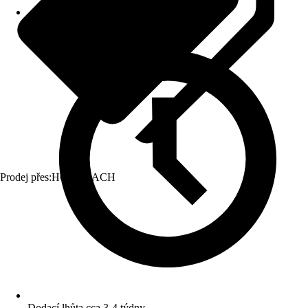
Prodej přes:
HORNBACH
Dodací lhůta cca 3-4 týdny