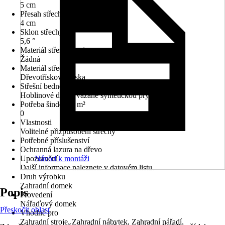
5 cm
Přesah střechy zadní
4 cm
Sklon střechy
5,6 °
Materiál střešní krytiny
Žádná
Materiál střechy
Dřevotřísková deska
Střešní bednění
Hoblinové desky vázané syntetickou pryskyřicí
Potřeba šindelů v m²
0
Vlastnosti
Volitelné přizpůsobení střechy
Potřebné příslušenství
Ochranná lazura na dřevo
Upozornění
Návod k montáži
Další informace naleznete v datovém listu.
Druh výrobku
Zahradní domek
Popis
Provedení
Nářaďový domek
Přeskočit oblast
Vhodné pro
Zahradní stroje, Zahradní nábytek, Zahradní nářadí,