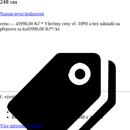
248 cm
Napsat první hodnocení
cenu — 45990,00 Kč * Všechny ceny vč. DPH a bez nákladů na
přepravu za ks
45990,00 Kč
*
/
ks
č. výrobku
5960474
Tloušťka stěny
:
28 mm
Zatížení sněhem
:
0,8 kN/m²
Rozměry š x h bez přesahu střechy
:
348 x 248 cm
Více informací o zboží