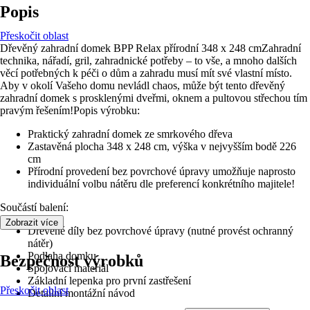
Popis
Přeskočit oblast
Dřevěný zahradní domek BPP Relax přírodní 348 x 248 cmZahradní
technika, nářadí, gril, zahradnické potřeby –⁠ to vše, a mnoho dalších
věcí potřebných k péči o dům a zahradu musí mít své vlastní místo.
Aby v okolí Vašeho domu nevládl chaos, může být tento dřevěný
zahradní domek s prosklenými dveřmi, oknem a pultovou střechou tím
pravým řešením!Popis výrobku:
Praktický zahradní domek ze smrkového dřeva
Zastavěná plocha 348 x 248 cm, výška v nejvyšším bodě 226
cm
Přírodní provedení bez povrchové úpravy umožňuje naprosto
individuální volbu nátěru dle preferencí konkrétního majitele!
Součástí balení:
Zobrazit více
Dřevěné díly bez povrchové úpravy (nutné provést ochranný
nátěr)
Podlaha domku
Bezpečnost výrobků
Spojovací materiál
Základní lepenka pro první zastřešení
Přeskočit oblast
Detailní montážní návod