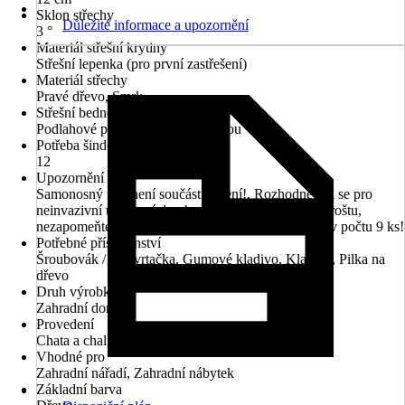
Sklon střechy
Důležité informace a upozornění
3 °
Materiál střešní krytiny
Střešní lepenka (pro první zastřešení)
Materiál střechy
Pravé dřevo, Smrk
Střešní bednění
Podlahové prkno s perem a drážkou
Potřeba šindelů v m²
12
Upozornění
Samonosný rošt není součástí balení!, Rozhodnete-li se pro
neinvazivní ukotvení domku pomocí samonosného roštu,
nezapomeňte přikoupit také zemní vruty BPP typ 2 v počtu 9 ks!
Potřebné příslušenství
Šroubovák / aku vrtačka, Gumové kladivo, Kladivo, Pilka na
dřevo
Druh výrobku
Zahradní domek
Provedení
Chata a chalupa
Vhodné pro
Zahradní nářadí, Zahradní nábytek
Základní barva