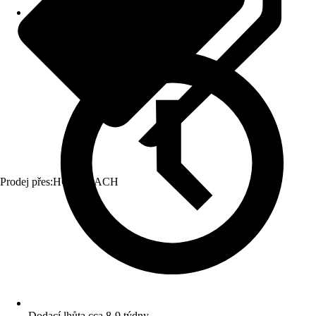
Prodej přes:
HORNBACH
Dodací lhůta cca 8-9 týdny