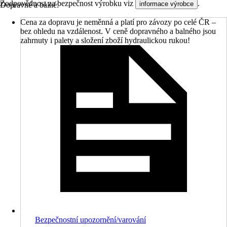
Zodpovědnost za bezpečnost výrobku viz
.
informace výrobce
Dopravné a balné:
Cena za dopravu je neměnná a platí pro závozy po celé ČR –
bez ohledu na vzdálenost. V ceně dopravného a balného jsou
zahrnuty i palety a složení zboží hydraulickou rukou!
Bezpečnostní upozornění/varování