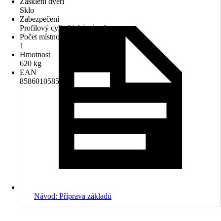
Zasklení dveří
Sklo
Zabezpečení
Profilový cylindrický zámek
Počet místností
1
Hmotnost
620 kg
EAN
8586010585475
Návod: Příprava základů