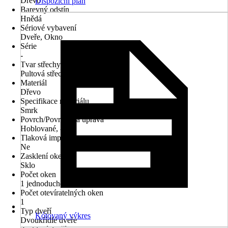
Dřevo
Dispoziční plán
Barevný odstín
Hnědá
Sériové vybavení
Dveře, Okno
Série
-
Tvar střechy
Pultová střecha
Materiál
Dřevo
Specifikace materiálu
Smrk
Povrch/Povrchová úprava
Hoblované, -
Tlaková impregnace
Ne
Zasklení oken
Sklo
Počet oken
1 jednoduché okno
Počet otevíratelných oken
1
Typ dveří
Kótovaný výkres
Dvoukřídlé dveře