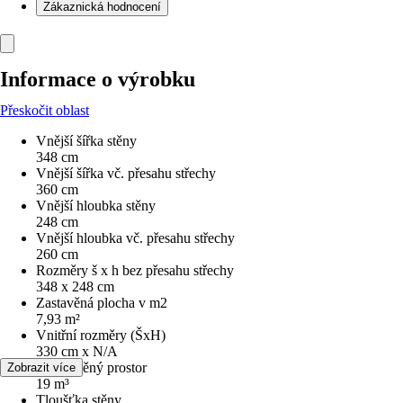
Zákaznická hodnocení
Informace o výrobku
Přeskočit oblast
Vnější šířka stěny
348 cm
Vnější šířka vč. přesahu střechy
360 cm
Vnější hloubka stěny
248 cm
Vnější hloubka vč. přesahu střechy
260 cm
Rozměry š x h bez přesahu střechy
348 x 248 cm
Zastavěná plocha v m2
7,93 m²
Vnitřní rozměry (ŠxH)
330 cm x N/A
Obestavěný prostor
Zobrazit více
19 m³
Tloušťka stěny