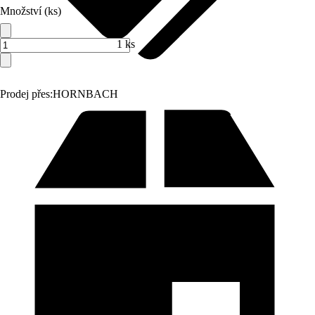
Množství (ks)
1 ks
Prodej přes:
HORNBACH