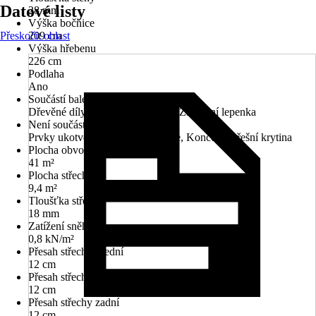
Datové listy
28 mm
Výška bočnice
Přeskočit oblast
209 cm
Výška hřebenu
226 cm
Podlaha
Ano
Součástí balení
Dřevěné díly, Spojovací materiál, Základní lepenka
Není součástí balení
Prvky ukotvení k základové desce, Koncová střešní krytina
Plocha obvodové stěny
41 m²
Plocha střechy
9,4 m²
Tloušťka střechy
18 mm
Zatížení sněhem
0,8 kN/m²
Přesah střechy přední
12 cm
Přesah střechy boční
12 cm
Přesah střechy zadní
12 cm