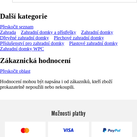
Další kategorie
Přeskočit seznam
Zahrada
Zahradní domky a přístřešky
Zahradní domky
Dřevěné zahradní domky
Plechové zahradní domky
Příslušenství pro zahradní domky
Plastové zahradní domky
Zahradní domky WPC
Zákaznická hodnocení
Přeskočit oblast
Hodnocení mohou být napsána i od zákazníků, kteří zboží
prokazatelně nepoužili nebo nekoupili.
Možnosti platby