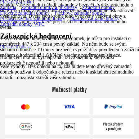
Přeskočit seznam
zámků. Vaše zahradní nářadí tak bude v bezpečí. A díky průchodu o
Zahrada
Zahradní domky a přístřešky
Zahradní domky
šířce 137 cm skrz dvoukřídlé dveře lze nářadí pohodlně uskladňovat i
Dřevěné zahradní domky
Plechové zahradní domky
vyskladňovat. Dveře jsou kromě toho vybaveny velkými okny z
Příslušenství pro zahradní domky
Plastové zahradní domky
bezpečnostního skla, které propouští do domku dostatek denního
Zahradní domky WPC
světla.
Zákaznická hodnocení
Vše, co budete potřebovat pro tento domek, je místo pro instalaci o
rozměrech 447 x 234 cm a pevný základ. Na něm bude se svými
Přeskočit oblast
stěnami o tloušťce 19 mm v bezpečí a vydrží díky povolenému zatížení
sněhem o hodnotě až 1,6 kN/m² všechny povětrnostní situace.
Hodnocení mohou být napsána i od zákazníků, kteří zboží
prokazatelně nepoužili nebo nekoupili.
Vaše výhody: Bez ohledu na to, zda budete tento dřevěný zahradní
domek používat k odpočinku a relaxu nebo k uskladnění zahradního
nářadí – dozajista zkrášlí vaši zahradu.
Možnosti platby