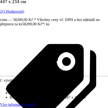
447 x 234 cm
2
(3 Hodnocení)
cenu — 58289,00 Kč * Všechny ceny vč. DPH a bez nákladů na
přepravu za ks
58289,00 Kč
*
/
ks
č. výrobku
6831925
Tloušťka stěny
:
19 mm
Zatížení sněhem
:
1,6 kN/m²
Rozměry š x h bez přesahu střechy
:
447 x 234 cm
Více informací o zboží