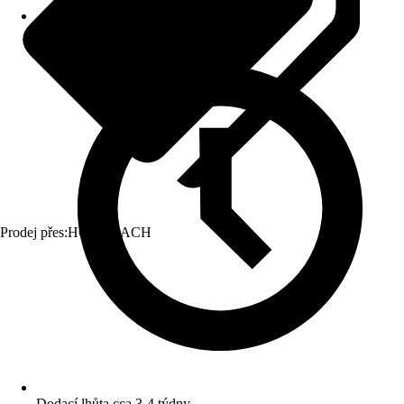
Prodej přes:
HORNBACH
Dodací lhůta cca 3-4 týdny