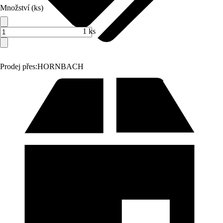
Množství (ks)
1 ks
Prodej přes:
HORNBACH