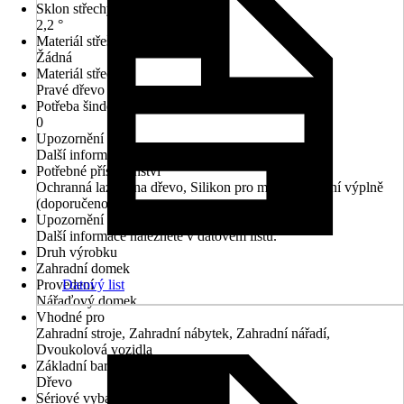
Sklon střechy
2,2 °
Materiál střešní krytiny
Žádná
Materiál střechy
Pravé dřevo
Potřeba šindelů v m²
0
Upozornění
Další informace naleznete v technickém listu.
Potřebné příslušenství
Ochranná lazura na dřevo, Silikon pro montáž okenní výplně
(doporučeno)
Upozornění
Další informace naleznete v datovém listu.
Druh výrobku
Zahradní domek
Provedení
Datový list
Nářaďový domek
Vhodné pro
Zahradní stroje, Zahradní nábytek, Zahradní nářadí,
Dvoukolová vozidla
Základní barva
Dřevo
Sériové vybavení