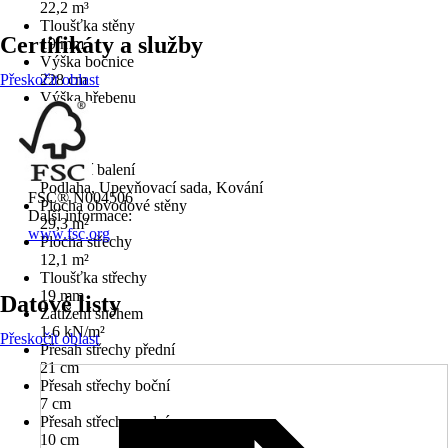
22,2 m³
Tloušťka stěny
Certifikáty a služby
19 mm
Výška bočnice
Přeskočit oblast
228 cm
Výška hřebenu
232 cm
Podlaha
Ano
Součástí balení
Podlaha, Upevňovací sada, Kování
FSC® N004506
Plocha obvodové stěny
Další informace:
29,3 m²
www.fsc.org
Plocha střechy
12,1 m²
Tloušťka střechy
19 mm
Datové listy
Zatížení sněhem
1,6 kN/m²
Přeskočit oblast
Přesah střechy přední
21 cm
Přesah střechy boční
7 cm
Přesah střechy zadní
10 cm