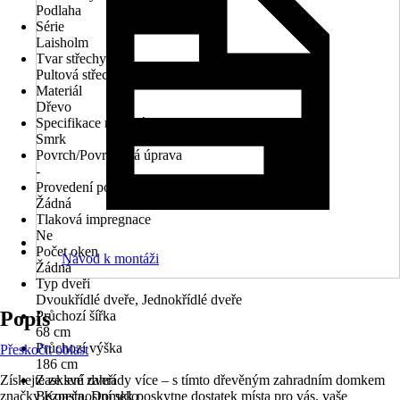
Podlaha
Série
Laisholm
Tvar střechy
Pultová střecha
Materiál
Dřevo
Specifikace materiálu
Smrk
Povrch/Povrchová úprava
-
Provedení povrchové úpravy
Žádná
Tlaková impregnace
Ne
Počet oken
Návod k montáži
Žádná
Typ dveří
Dvoukřídlé dveře, Jednokřídlé dveře
Popis
Průchozí šířka
68 cm
Průchozí výška
Přeskočit oblast
186 cm
Získejte ze své zahrady více – s tímto dřevěným zahradním domkem
Zasklení dveří
značky Konsta. Domek poskytne dostatek místa pro vás, vaše
Bezpečnostní sklo