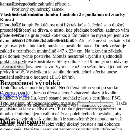
kamarády i pro vaše zahradní přístroje.
Zabezpečení
Profilový cylindrický zámek
Vlastnosti zahradního domku Laisholm 2 s podlahou od značky
Počet místností
Konsta
2
Důvody ke koupi: Praktičnost umí být tak krásná. Jedná se o úložný
KČZ
prostor vyrobený ze dřeva, o místo, kde přečkáte bouřku, zatímco vám
J8ED
přede dveřmi na grilu prská kotletka; a tím máme na mysli jen jednu ze
EAN
dvou místností. Tento domek má totiž dvě. Ale ještě než si necháte zdát
4306517377137, 4742686004250
o grilovaných lahůdkách, musíte se pustit do práce. Domek vyžaduje
základ o rozměrech minimálně 447 x 234 cm. Na takovém základu
pak domek rychle postavíte. Montáž nesmírně urychlí a zjednoduší
praktická prvková konstrukce. Stěny o tloušťce 19 mm jsou dodávány
téměř ve smontovaném stavu. Vy musíte už jen sešroubovat jednotlivé
Zobrazit více
prvky k sobě. Výsledkem je stabilní domek, jehož střecha unese
zatížení sněhem o hodnotě až 1,6 kN/m².
Bezpečnost výrobků
Tento domek je poctou přírodě. Neošetřená prkna voní po smrku.
Otvory po sucích, kresba dřeva a jemné zbarvení ukazují kvalitu
Přeskočit oblast
použitého materiálu, který ostatně pochází z lesů s certifikací FSC.
Tyto lesy jsou obhospodařovány trvale udržitelným způsobem. Takže
Zodpovědnost za bezpečnost výrobku viz
.
informace výrobce
je postaráno také o další dřevo. Při dobré péči domek vydrží velmi
dlouho. Potřebuje jen kvalitní nátěr a spolehlivého řemeslníka, aby
mohl trvale zdobit vaši zahradu. Ale samozřejmě že nebude na vaší
Další kategorie
zahradě jen na okrasu. Nabízí velký úložný prostor a má dokonce
dvoje dveře, které lze uzamykat zapomoci profilových vložkových