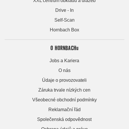
XXL centrum obkladů a dlažeb
Drive - In
Self-Scan
Hornbach Box
O HORNBACHu
Jobs a Kariera
O nás
Údaje o provozovateli
Záruka trvale nízkých cen
Všeobecné obchodní podmínky
Reklamační řád
Společenská odpovědnost