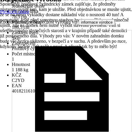
Typ dveří
Spolehlivý profilový cylindrický zámek zajišťuje, že předměty
Jednokřídlé dveře
zůstanou uvnitř tam, kam je uložíte. Před objednávkou se musíte ujistit,
Průchozí šířka
Přeskočit oblast
že se na místo vykládky dostane nákladní vůz o nosnosti 40 tun! A
78,5 cm
pamatujte: Ještě před samotnou stavbou byste se měli bezpodmínečně
Zodpovědnost za bezpečnost výrobku viz
.
Průchozí výška
informace výrobce
ujistit, zda na domek není nutné vyřídit stavební povolení. Tím si
186,5 cm
ušetříte mnoho zbytečných starostí a v krajním případě také demolici
Zasklení dveří
již postaveného díla. Výhody pro vás: V novém zahradním domku
Sklo
bude vše hezky uklizeno, v bezpečí a v suchu. A především po ruce,
Zabezpečení
kdykoliv budete chtít začít s prací. A přesně tak by to mělo být!
Profilový cylindrický zámek
Počet místností
1
Hmotnost
1 188 kg
KČZ
C2YD
EAN
4018211610358