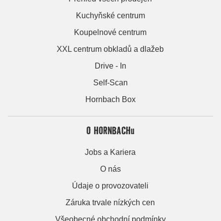
Kuchyňské centrum
Koupelnové centrum
XXL centrum obkladů a dlažeb
Drive - In
Self-Scan
Hornbach Box
O HORNBACHu
Jobs a Kariera
O nás
Údaje o provozovateli
Záruka trvale nízkých cen
Všeobecné obchodní podmínky