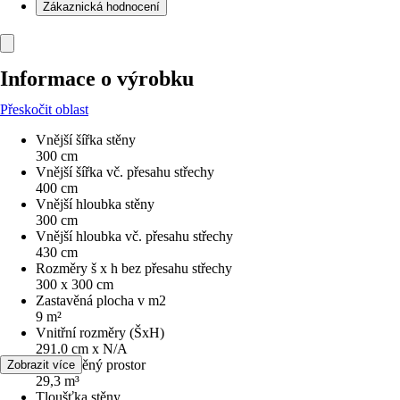
Zákaznická hodnocení
Informace o výrobku
Přeskočit oblast
Vnější šířka stěny
300 cm
Vnější šířka vč. přesahu střechy
400 cm
Vnější hloubka stěny
300 cm
Vnější hloubka vč. přesahu střechy
430 cm
Rozměry š x h bez přesahu střechy
300 x 300 cm
Zastavěná plocha v m2
9 m²
Vnitřní rozměry (ŠxH)
291.0 cm x N/A
Obestavěný prostor
Zobrazit více
29,3 m³
Tloušťka stěny