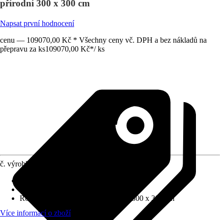
přírodní 300 x 300 cm
Napsat první hodnocení
cenu — 109070,00 Kč * Všechny ceny vč. DPH a bez nákladů na
přepravu za ks
109070,00 Kč
*
/
ks
č. výrobku
7330012
Tloušťka stěny
:
45 mm
Zatížení sněhem
:
1,25 kN/m²
Rozměry š x h bez přesahu střechy
:
300 x 300 cm
Více informací o zboží