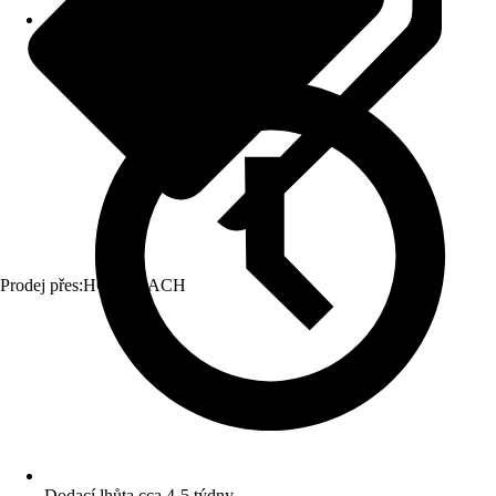
Prodej přes:
HORNBACH
Dodací lhůta cca 4-5 týdny