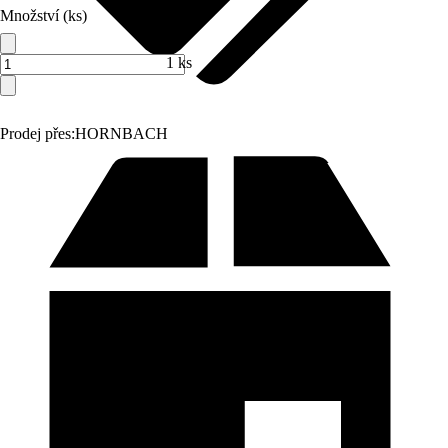
Množství (ks)
1 ks
Prodej přes:
HORNBACH