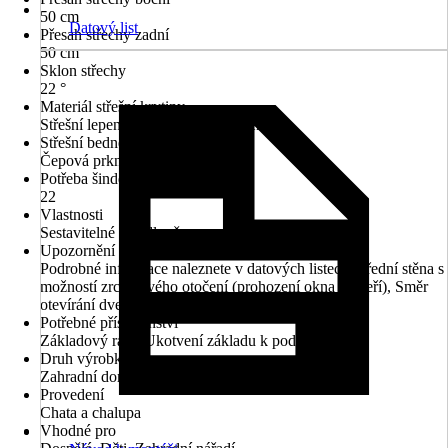
50 cm
Datový list
Přesah střechy zadní
50 cm
Sklon střechy
22 °
Materiál střešní krytiny
Střešní lepenka (pro první zastřešení)
Střešní bednění
Čepová prkna
Potřeba šindelů v m²
22
Vlastnosti
Sestavitelné zrcadlově
Upozornění
Podrobné informace naleznete v datových listech, Přední stěna s
možností zrcadlového otočení (prohození okna a dveří), Směr
otevírání dveří beze změny
Potřebné příslušenství
Základový rám, Ukotvení základu k podkladu
Druh výrobku
Zahradní domek
Provedení
Chata a chalupa
Vhodné pro