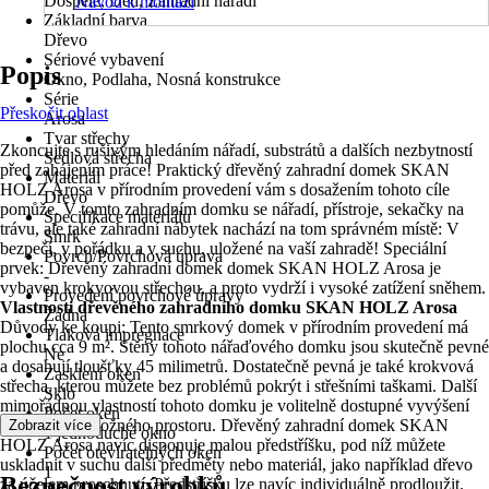
Dospělé, Děti, Zahradní nářadí
Návod k montáži
Základní barva
Dřevo
Sériové vybavení
Popis
Okno, Podlaha, Nosná konstrukce
Série
Přeskočit oblast
Arosa
Tvar střechy
Zkoncujte s rušivým hledáním nářadí, substrátů a dalších nezbytností
Sedlová střecha
před zahájením práce! Praktický dřevěný zahradní domek SKAN
Materiál
HOLZ Arosa v přírodním provedení vám s dosažením tohoto cíle
Dřevo
pomůže. V tomto zahradním domku se nářadí, přístroje, sekačky na
Specifikace materiálu
trávu, ale také zahradní nábytek nachází na tom správném místě: V
Smrk
bezpečí, v pořádku a v suchu, uložené na vaší zahradě! Speciální
Povrch/Povrchová úprava
prvek: Dřevěný zahradní domek domek SKAN HOLZ Arosa je
-
vybaven krokvovou střechou, a proto vydrží i vysoké zatížení sněhem.
Provedení povrchové úpravy
Vlastnosti dřevěného zahradního domku SKAN HOLZ Arosa
Žádná
Důvody ke koupi: Tento smrkový domek v přírodním provedení má
Tlaková impregnace
plochu cca 9 m². Stěny tohoto nářaďového domku jsou skutečně pevné
Ne
a dosahují tloušťky 45 milimetrů. Dostatečně pevná je také krokvová
Zasklení oken
střecha, kterou můžete bez problémů pokrýt i střešními taškami. Další
Sklo
mimořádnou vlastností tohoto domku je volitelně dostupné vyvýšení
Počet oken
stěn pomocí úložného prostoru. Dřevěný zahradní domek SKAN
Zobrazit více
1 jednoduché okno
HOLZ Arosa navíc disponuje malou předstříšku, pod níž můžete
Počet otevíratelných oken
uskladnit v suchu další předměty nebo materiál, jako například dřevo
1
Bezpečnost výrobků
za účelem proschnutí. Předstříšku lze navíc individuálně prodloužit.