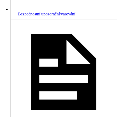
Bezpečnostní upozornění/varování