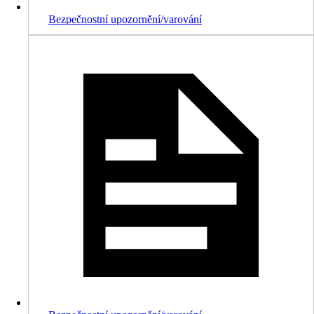
Bezpečnostní upozornění/varování